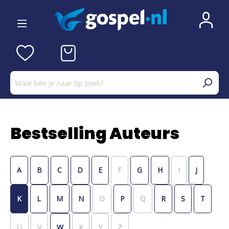
Bestselling Auteurs
A
B
C
D
E
F
G
H
I
J
K
L
M
N
O
P
Q
R
S
T
U
V
W
X
Y
Z