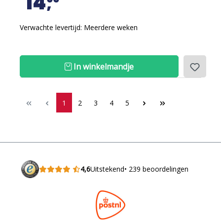
14
Verwachte levertijd: Meerdere weken
In winkelmandje
1
2
3
4
5
4,6
Uitstekend
• 239 beoordelingen