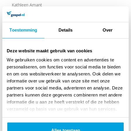
Kathleen Amant
Een herkenbaar over een lieve opa én een lieve Anna.
Voor peuters vanaf 30 maanden, met de emoties van
Toestemming
Details
Over
het kind als thema.En Anna gaat op pad met opa.
lees
verder
17
Deze website maakt gebruik van cookies
99
We gebruiken cookies om content en advertenties te
personaliseren, om functies voor social media te bieden
Levertijd onbekend, neem contact op voor meer info
en om ons websiteverkeer te analyseren. Ook delen we
informatie over uw gebruik van onze site met onze
partners voor social media, adverteren en analyse. Deze
partners kunnen deze gegevens combineren met andere
In winkelmandje
informatie die u aan ze heeft verstrekt of die ze hebben
verzameld op basis van uw gebruik van hun services.
Nieuw
Alles toestaan