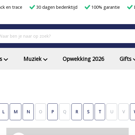
ack en trace
30 dagen bedenktijd
100% garantie
D
s
Muziek
Opwekking 2026
Gifts
L
M
N
O
P
Q
R
S
T
U
V