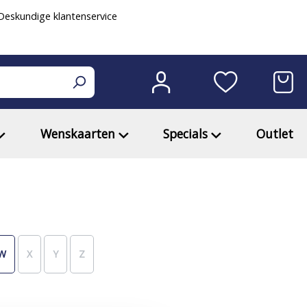
eskundige klantenservice
Wenskaarten
Specials
Outlet
W
X
Y
Z