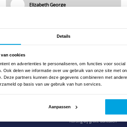
Elizabeth George
Details
 van cookies
ent en advertenties te personaliseren, om functies voor social
. Ook delen we informatie over uw gebruik van onze site met on
ervice
We zijn er ook voor...
e. Deze partners kunnen deze gegevens combineren met andere i
erzameld op basis van uw gebruik van hun services.
emen
Kerken en gemeenten
erzending
Boekentafels
Aanpassen
n
Scholen
Korting bij grote aantallen