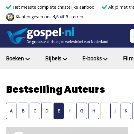
Het meeste complete christelijke aanbod
Altijd met tr
Klanten geven ons
4,6 uit 5
sterren
Boeken
Bijbels
E-books
Film
Bestselling Auteurs
A
B
C
D
E
F
G
H
I
J
K