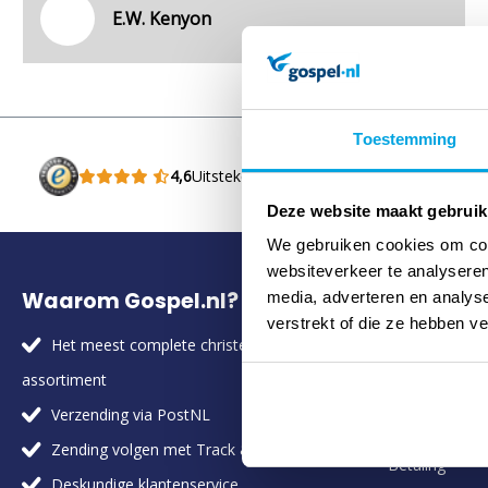
E.W. Kenyon
Toestemming
4,6
Uitstekend
• 250 beoordelingen
Deze website maakt gebruik
We gebruiken cookies om cont
websiteverkeer te analyseren
Waarom Gospel.nl?
Klantens
media, adverteren en analys
verstrekt of die ze hebben v
Het meest complete christelijke
Contact opn
assortiment
Levertijd en v
Verzending via PostNL
Verzendkoste
Zending volgen met Track & Trace
Betaling
Deskundige klantenservice