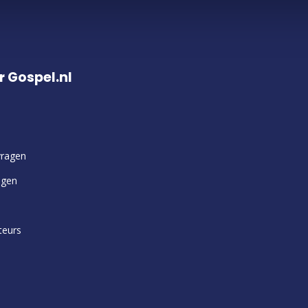
r Gospel.nl
vragen
ngen
teurs