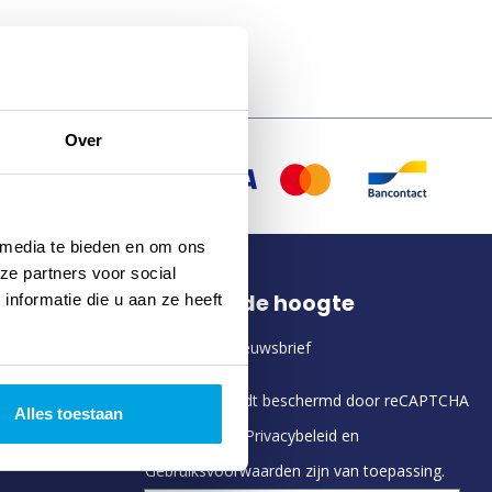
Over
 media te bieden en om ons
ze partners voor social
Altijd op de hoogte
nformatie die u aan ze heeft
Aanmelden nieuwsbrief
Deze site wordt beschermd door reCAPTCHA
Alles toestaan
en de Google
Privacybeleid
en
Gebruiksvoorwaarden
zijn van toepassing.