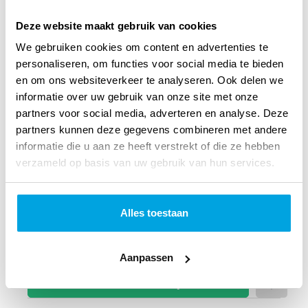
Deze website maakt gebruik van cookies
We gebruiken cookies om content en advertenties te
personaliseren, om functies voor social media te bieden
BGT Compact hout
en om ons websiteverkeer te analyseren. Ook delen we
Mooie stijlvolle uitvoering van de Bijbel in Gewone Taal.
informatie over uw gebruik van onze site met onze
partners voor social media, adverteren en analyse. Deze
Compacte editie, PU omslag met houtnerven in
partners kunnen deze gegevens combineren met andere
blinddruk.
lees verder
informatie die u aan ze heeft verstrekt of die ze hebben
45
00
verzameld op basis van uw gebruik van hun services.
Op voorraad
Alles toestaan
Voor 12 uur besteld, vandaag verzonden
Aanpassen
In winkelmandje