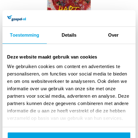
Toestemming
Details
Over
Deze website maakt gebruik van cookies
De kunstenaar
We gebruiken cookies om content en advertenties te
personaliseren, om functies voor social media te bieden
Hart van Pasen 2013
en om ons websiteverkeer te analyseren. Ook delen we
Lees, Kijk en Ontmoet ... De Kunstenaar.
lees verder
informatie over uw gebruik van onze site met onze
2
partners voor social media, adverteren en analyse. Deze
99
partners kunnen deze gegevens combineren met andere
informatie die u aan ze heeft verstrekt of die ze hebben
Op voorraad
verzameld op basis van uw gebruik van hun services.
Voor 12 uur besteld, vandaag verzonden