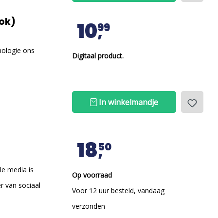
len (e-book)
10
99
nologie ons
Digitaal product.
In winkelmandje
18
50
le media is
Op voorraad
er van sociaal
Voor 12 uur besteld, vandaag
verzonden