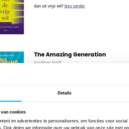
dan uit vrije wil?
lees verder
The Amazing Generation
Jonathan Haidt
Van de auteur van ‘Generatie angststoornis’: het b
richting een smartphonevrije jeugd.
lees verder
Details
 van cookies
ent en advertenties te personaliseren, om functies voor social
. Ook delen we informatie over uw gebruik van onze site met on