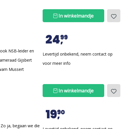
In winkelmandje
24
99
dook NSB-leider en
Levertijd onbekend, neem contact op
kameraad Gijsbert
voor meer info
 kwam Mussert
In winkelmandje
19
90
 Zo ja, begaan we die
Levertijd onbekend, neem contact op