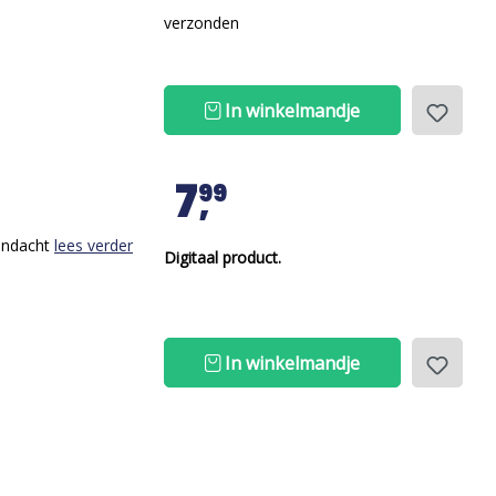
verzonden
In winkelmandje
7
99
aandacht
lees verder
Digitaal product.
In winkelmandje