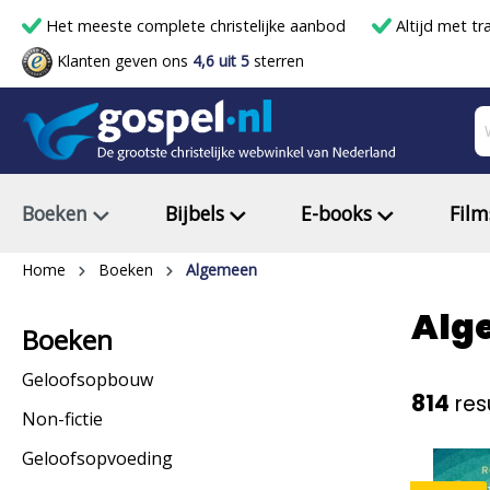
Het meeste complete christelijke aanbod
Altijd met tr
Klanten geven ons
4,6 uit 5
sterren
Boeken
Bijbels
E-books
Film
Home
Boeken
Algemeen
Alg
Boeken
Geloofsopbouw
814
res
Non-fictie
Geloofsopvoeding