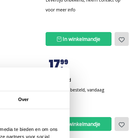
voor meer info
In winkelmandje
17
99
oek voor kinderen
Op voorraad
Voor 12 uur besteld, vandaag
verzonden
Over
In winkelmandje
 media te bieden en om ons
ze partners voor social