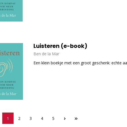
Luisteren (e-book)
Ben de la Mar
Een klein boekje met een groot geschenk: echte 
1
2
3
4
5