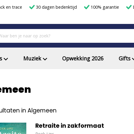
ack en trace
30 dagen bedenktijd
100% garantie
D
s
Muziek
Opwekking 2026
Gifts
emeen
ultaten in Algemeen
Retraite in zakformaat
Roek Lips