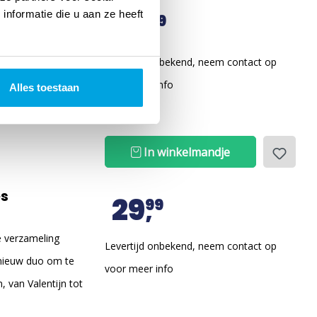
24
nformatie die u aan ze heeft
99
troepen zeker
Levertijd onbekend, neem contact op
eld. Dit is de
voor meer info
Alles toestaan
n van de slachtoffers.
In winkelmandje
es
29
99
e verzameling
Levertijd onbekend, neem contact op
 nieuw duo om te
voor meer info
 van Valentijn tot