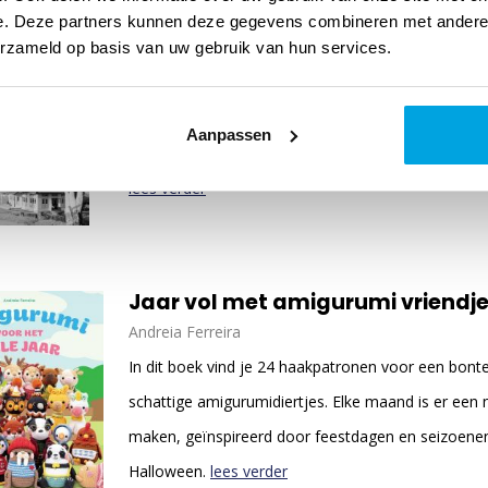
Masdoelhak en Adriana
e. Deze partners kunnen deze gegevens combineren met andere i
Frank Vermeulen
erzameld op basis van uw gebruik van hun services.
Tijdens de Indonesiëoorlog brachten Nederlandse 
honderdduizend Indonesiërs om, vaak met grof gew
Aanpassen
reconstructie van de politieke moord op slechts ee
lees verder
Jaar vol met amigurumi vriendj
Andreia Ferreira
In dit boek vind je 24 haakpatronen voor een bont
schattige amigurumidiertjes. Elke maand is er een
maken, geïnspireerd door feestdagen en seizoenen,
Halloween.
lees verder