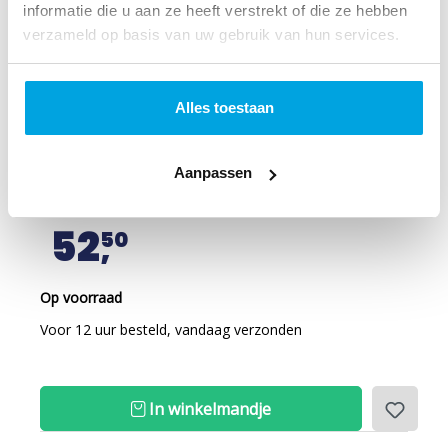
informatie die u aan ze heeft verstrekt of die ze hebben
verzameld op basis van uw gebruik van hun services.
NBV21 Tienerbijbel (oranje)
Het hebben van een eigen Bijbel stimuleert tieners om
Alles toestaan
er sneller in te gaan lezen en zo bemoediging en
inspiratie te vinden voor hun persoonlijke weg in het
Aanpassen
leven en in hun geloof.
lees verder
52
50
Op voorraad
Voor 12 uur besteld, vandaag verzonden
In winkelmandje