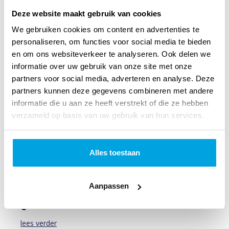
Voor 12 uur besteld, vandaag verzonden
Deze website maakt gebruik van cookies
We gebruiken cookies om content en advertenties te
personaliseren, om functies voor social media te bieden
In winkelmandje
en om ons websiteverkeer te analyseren. Ook delen we
informatie over uw gebruik van onze site met onze
partners voor social media, adverteren en analyse. Deze
partners kunnen deze gegevens combineren met andere
informatie die u aan ze heeft verstrekt of die ze hebben
verzameld op basis van uw gebruik van hun services.
Alles toestaan
Aanpassen
Sticker visje kiezen voor God heeft
grot
lees verder