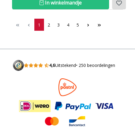
In winkelmandje
1
2
3
4
5
4,6
Uitstekend
• 250 beoordelingen