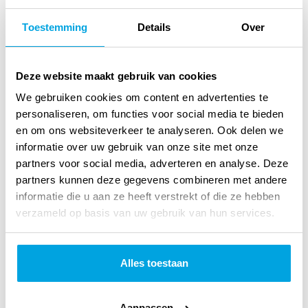
Toestemming
Details
Over
Deze website maakt gebruik van cookies
We gebruiken cookies om content en advertenties te
personaliseren, om functies voor social media te bieden
en om ons websiteverkeer te analyseren. Ook delen we
informatie over uw gebruik van onze site met onze
partners voor social media, adverteren en analyse. Deze
Leerhuis over de gemeente
partners kunnen deze gegevens combineren met andere
informatie die u aan ze heeft verstrekt of die ze hebben
Otto de Bruijne
verzameld op basis van uw gebruik van hun services.
Een Leerhuis is het samen leren van de Bijbel en het
scherpenvan ons geloof en onze opvattingen. De leraar
Alles toestaan
is zelf ook leerlingen de leerling is ook leraar.
lees
verder
Aanpassen