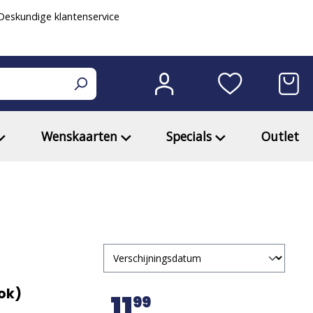
eskundige klantenservice
Wenskaarten
Specials
Outlet
gen (e-book)
11
99