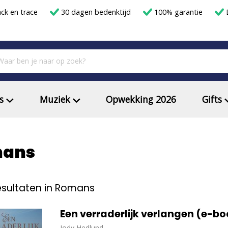
ack en trace
30 dagen bedenktijd
100% garantie
D
s
Muziek
Opwekking 2026
Gifts
ans
sultaten in Romans
Een verraderlijk verlan
Jody Hedlund