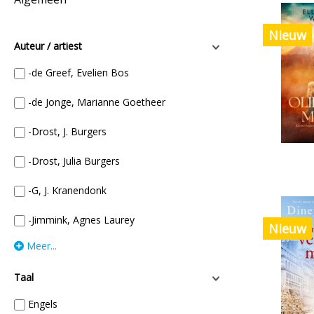
Nieuw
Auteur / artiest
-de Greef, Evelien Bos
-de Jonge, Marianne Goetheer
-Drost, J. Burgers
-Drost, Julia Burgers
-G, J. Kranendonk
-Jimmink, Agnes Laurey
Nieuw
Meer...
Taal
Engels