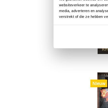
websiteverkeer te analyseren
media, adverteren en analys
Nieuw
verstrekt of die ze hebben v
Nieuw