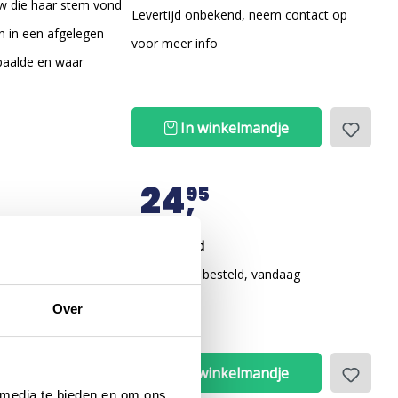
w die haar stem vond
Levertijd onbekend, neem contact op
en in een afgelegen
voor meer info
paalde en waar
In winkelmandje
24
95
Op voorraad
Voor 12 uur besteld, vandaag
verzonden
Over
In winkelmandje
 media te bieden en om ons