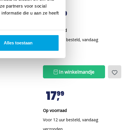
ze partners voor social
29
99
nformatie die u aan ze heeft
e oude Romeinse Rijk.
Op voorraad
einen wordt een
Voor 12 uur besteld, vandaag
Alles toestaan
verder
verzonden
In winkelmandje
17
99
Op voorraad
Voor 12 uur besteld, vandaag
verzonden