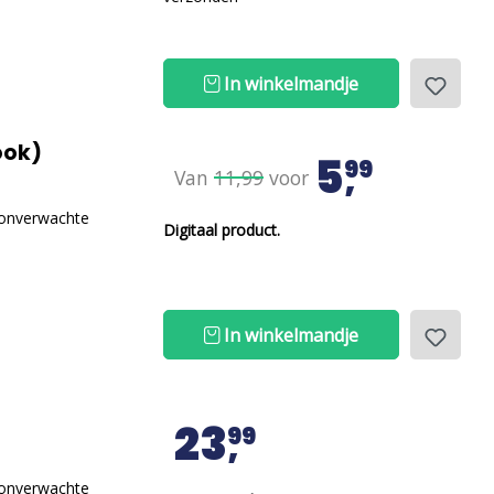
In winkelmandje
zielen (e-book)
5
99
Van
11,99
voor
l onverwachte
Digitaal product.
In winkelmandje
23
99
l onverwachte