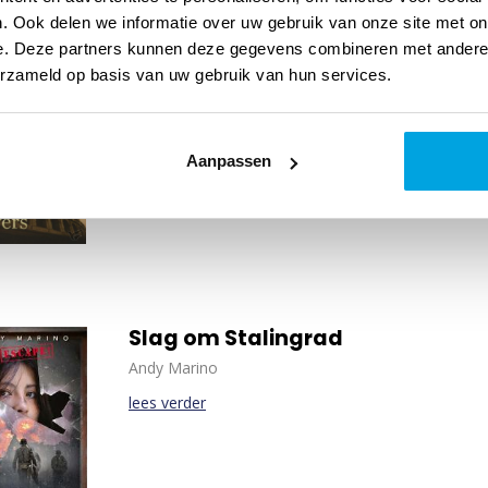
. Ook delen we informatie over uw gebruik van onze site met on
Stem in de wind POD
e. Deze partners kunnen deze gegevens combineren met andere i
Francine Rivers
erzameld op basis van uw gebruik van hun services.
Een stem in de wind speelt zich af in het decadent
Tijdens de belegering van Jeruzalem door de Rom
Aanpassen
jonge vrouw, Hadassah, gevangen genomen.
lees 
Slag om Stalingrad
Andy Marino
lees verder