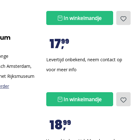
In winkelmandje
eum
17
99
onge
Levertijd onbekend, neem contact op
isch Amsterdam,
voor meer info
 het Rijksmuseum
erder
In winkelmandje
18
99