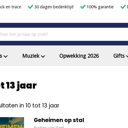
ack en trace
30 dagen bedenktijd
100% garantie
D
s
Muziek
Opwekking 2026
Gifts
t 13 jaar
ltaten in 10 tot 13 jaar
Geheimen op stal
Evelien van Dort