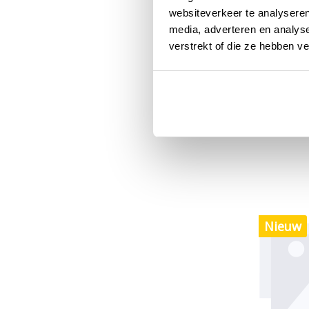
websiteverkeer te analyseren
media, adverteren en analys
Nieuw
verstrekt of die ze hebben v
Nieuw