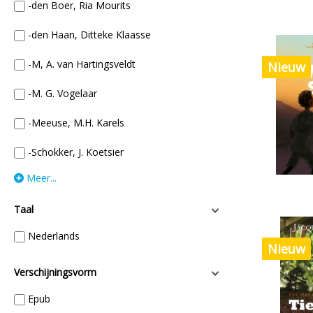
-den Boer, Ria Mourits
-den Haan, Ditteke Klaasse
-M, A. van Hartingsveldt
Nieuw
-M. G. Vogelaar
-Meeuse, M.H. Karels
-Schokker, J. Koetsier
Meer...
Taal
Nederlands
Nieuw
Verschijningsvorm
Epub