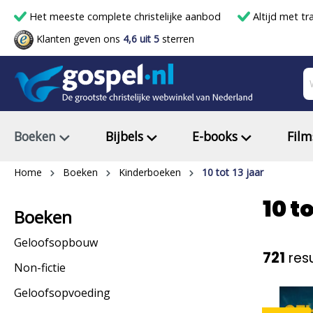
Het meeste complete christelijke aanbod
Altijd met tr
Klanten geven ons
4,6 uit 5
sterren
Boeken
Bijbels
E-books
Film
Home
Boeken
Kinderboeken
10 tot 13 jaar
10 to
Boeken
Geloofsopbouw
721
resu
Non-fictie
Geloofsopvoeding