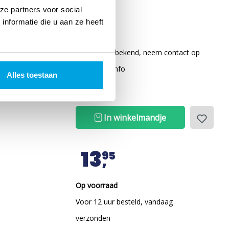
ze partners voor social
leutel v
13
99
nformatie die u aan ze heeft
Levertijd onbekend, neem contact op
voor meer info
Alles toestaan
In winkelmandje
13
95
Op voorraad
Voor 12 uur besteld, vandaag
verzonden