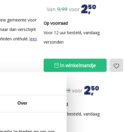
2
50
Van
9,99
voor
leine gemeente voor
Op voorraad
 maar dan verschijnt
Voor 12 uur besteld, vandaag
rleden onthuld.
lees
verzonden
In winkelmandje
2
50
Van
14,99
voor
tuurlijke
Over
Op voorraad
m op weg stuurt naar
Voor 12 uur besteld, vandaag
ian wordt
verzonden
 media te bieden en om ons