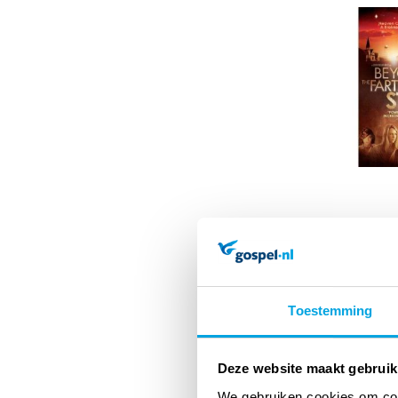
Toestemming
Deze website maakt gebruik
We gebruiken cookies om cont