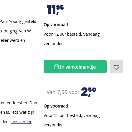
11
95
Paul Young getiteld
Op voorraad
itnodiging’ van W.
Voor 12 uur besteld, vandaag
eller werd en
verzonden
In winkelmandje
2
50
Van
7,99
voor
ken en feesten. Dan
Op voorraad
n is, iets wat zijn
Voor 12 uur besteld, vandaag
ouden.
lees verder
verzonden