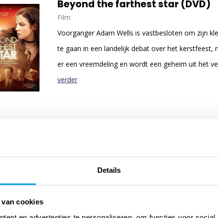
Beyond the farthest star (DVD)
Film
Voorganger Adam Wells is vastbesloten om zijn k
te gaan in een landelijk debat over het kerstfeest,
er een vreemdeling en wordt een geheim uit het ve
verder
I believe (DVD)
Film
De 9 jarige Brian (Rowan Smyth) heeft een bovenna
Details
ontmoeting met God, een speciale ervaring die he
iets nieuws: wat geloven de christenen nu echt? Br
 van cookies
geconfronteerd met zware tegenst ...
lees verder
ent en advertenties te personaliseren, om functies voor social