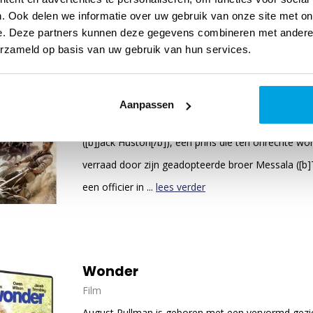
. Ook delen we informatie over uw gebruik van onze site met on
e. Deze partners kunnen deze gegevens combineren met andere i
erzameld op basis van uw gebruik van hun services.
Ben Hur (DVD)
Film
Aanpassen
[i]Ben-Hur [/i]vertelt het meeslepende verhaal van
([b]Jack Huston[/b]), een prins die ten onrechte wo
verraad door zijn geadopteerde broer Messala ([b]T
een officier in ...
lees verder
Wonder
Film
August Pullman is geboren met een vervormd gezich