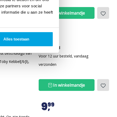
ze partners voor social
nformatie die u aan ze heeft
In winkelmandje
12
99
Alles toestaan
 Judah Ben-Hur
Op voorraad
rdt beschuldigd van
Voor 12 uur besteld, vandaag
oby Kebbel[/b]l),
verzonden
In winkelmandje
9
99
t. Op zijn tiende