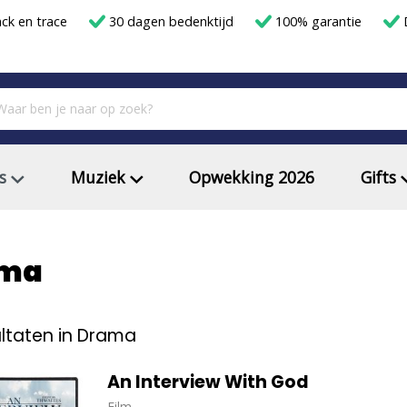
ack en trace
30 dagen bedenktijd
100% garantie
D
s
Muziek
Opwekking 2026
Gifts
ma
ltaten in Drama
An Interview With God
Film