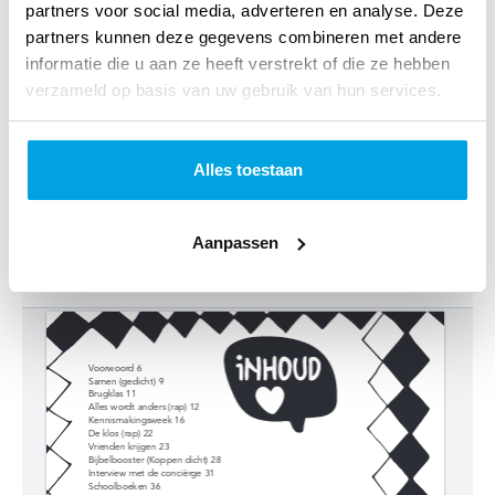
partners voor social media, adverteren en analyse. Deze
Verschijningsdatum:
Januari 2020
partners kunnen deze gegevens combineren met andere
informatie die u aan ze heeft verstrekt of die ze hebben
Afmetingen:
238 x 155 x 18 mm
verzameld op basis van uw gebruik van hun services.
Alles toestaan
Leesfragment
Aanpassen