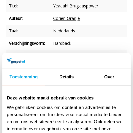
Titel:
Yeaaah! Brugklaspower
Auteur:
Corien Oranje
Taal:
Nederlands
Verschijningsvorm:
Hardback
Aantal blz.:
128
NUR-code:
248
Toestemming
Details
Over
Druk:
11
Imprint:
Ark Media
Deze website maakt gebruik van cookies
Uitgever:
Jongbloed Uitgeverij BV
We gebruiken cookies om content en advertenties te
personaliseren, om functies voor social media te bieden
Categorie:
Mens en maatschappij (>12 jaar)
en om ons websiteverkeer te analyseren. Ook delen we
informatie over uw gebruik van onze site met onze
Art.nr.:
9789033835742