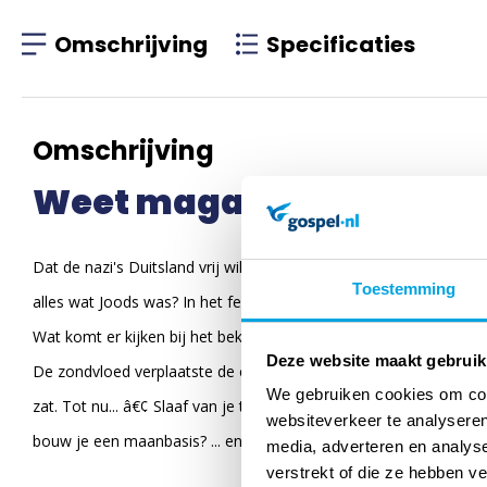
Omschrijving
Specificaties
Omschrijving
Weet magazine 2025 febr
Dat de nazi's Duitsland vrij wilden maken van Joden, is bekend.
Toestemming
alles wat Joods was? In het februarinummer (2025) van Weet Magaz
Wat komt er kijken bij het beklimmen van de Mount Everest? â€¢
Deze website maakt gebruik
De zondvloed verplaatste de continenten! â€¢ Wetenschappers da
We gebruiken cookies om cont
zat. Tot nu... â€¢ Slaaf van je telefoon? Zo kom je er los van.
websiteverkeer te analyseren
bouw je een maanbasis? ... en nog veel meer!
media, adverteren en analys
verstrekt of die ze hebben v