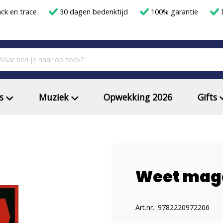
ack en trace
30 dagen bedenktijd
100% garantie
D
s
Muziek
Opwekking 2026
Gifts
Weet magaz
Art.nr.: 9782220972206