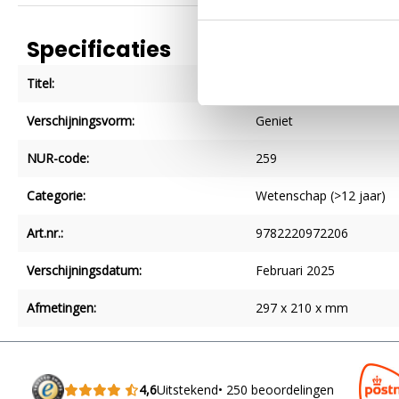
Specificaties
Titel:
Weet magazine 2025 febr
Verschijningsvorm:
Geniet
NUR-code:
259
Categorie:
Wetenschap (>12 jaar)
Art.nr.:
9782220972206
Verschijningsdatum:
Februari 2025
Afmetingen:
297 x 210 x mm
4,6
Uitstekend
• 250 beoordelingen