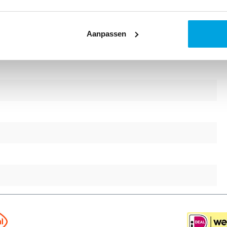
Aanpassen
uari nr 91