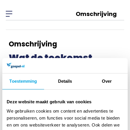
Omschrijving
Omschrijving
Wat de toekomst
brengen moge
Tenira Sturm
Toestemming
Details
Over
Tenira Sturm (winnaar ICM concours 2011) maakte haar
Deze website maakt gebruik van cookies
eerste cd met verrassend mooie liederen! Qua begeleiding
We gebruiken cookies om content en advertenties te
deden mee: Joost van Belzen: vleugel en Wim de Penning:
personaliseren, om functies voor social media te bieden
en om ons websiteverkeer te analyseren. Ook delen we
synthesizer.