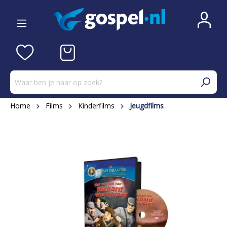
Home
Films
Kinderfilms
Jeugdfilms