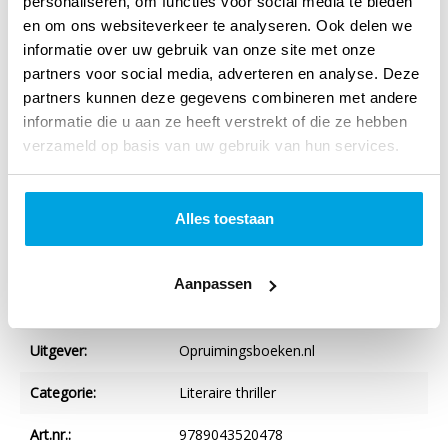
personaliseren, om functies voor social media te bieden
Specificaties
en om ons websiteverkeer te analyseren. Ook delen we
informatie over uw gebruik van onze site met onze
Titel:
Verdiend
partners voor social media, adverteren en analyse. Deze
partners kunnen deze gegevens combineren met andere
Auteur:
Ella Marjon
informatie die u aan ze heeft verstrekt of die ze hebben
Taal:
Nederlands
verzameld op basis van uw gebruik van hun services.
Verschijningsvorm:
Paperback
Alles toestaan
NUR-code:
305
Druk:
1
Aanpassen
Imprint:
Kok
Uitgever:
Opruimingsboeken.nl
Categorie:
Literaire thriller
Art.nr.:
9789043520478