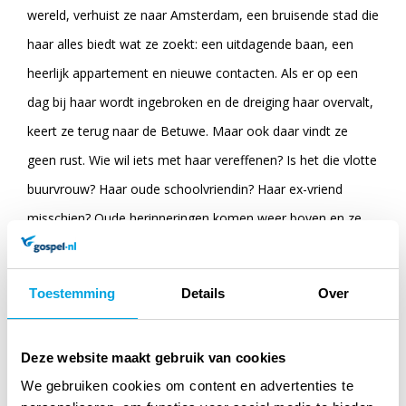
wereld, verhuist ze naar Amsterdam, een bruisende stad die
haar alles biedt wat ze zoekt: een uitdagende baan, een
heerlijk appartement en nieuwe contacten. Als er op een
dag bij haar wordt ingebroken en de dreiging haar overvalt,
keert ze terug naar de Betuwe. Maar ook daar vindt ze
geen rust. Wie wil iets met haar vereffenen? Is het die vlotte
buurvrouw? Haar oude schoolvriendin? Haar ex-vriend
misschien? Oude herinneringen komen weer boven en ze
wantrouwt haar nieuwe vrijheid. Terwijl de gebeurtenissen
elkaar in rap tempo opvolgen, verliest Iris de grip op haar
Toestemming
Details
Over
eigen leven. Er zijn daders en slachtoffers en soms is er
niets daartussenin.
Deze website maakt gebruik van cookies
We gebruiken cookies om content en advertenties te