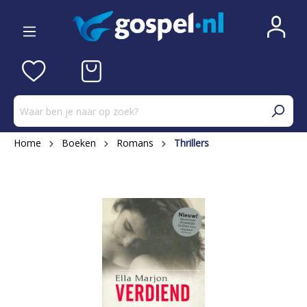
Home
Boeken
Romans
Thrillers