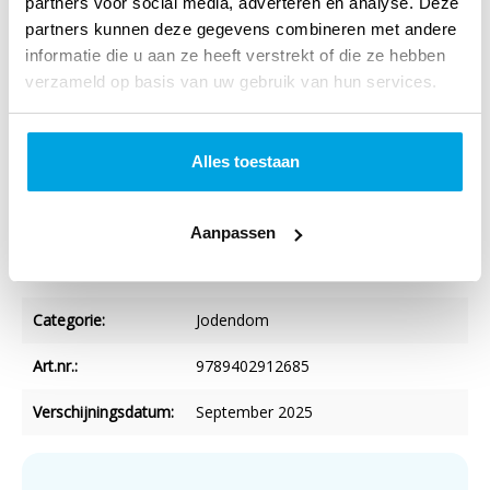
partners voor social media, adverteren en analyse. Deze
partners kunnen deze gegevens combineren met andere
informatie die u aan ze heeft verstrekt of die ze hebben
verzameld op basis van uw gebruik van hun services.
Specificaties
Titel:
Uit liefde tot het oude bondsvolk
Alles toestaan
Auteur:
Leen J. van Valen
Verschijningsvorm:
Paperback
Aanpassen
NUR-code:
716
Categorie:
Jodendom
Art.nr.:
9789402912685
Verschijningsdatum:
September 2025