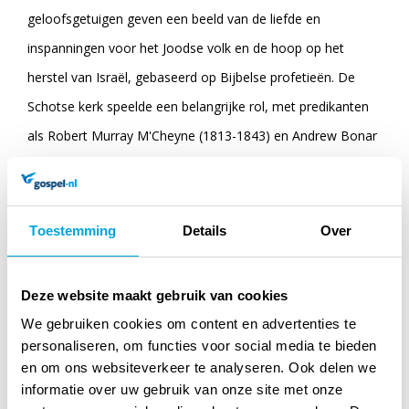
geloofsgetuigen geven een beeld van de liefde en
inspanningen voor het Joodse volk en de hoop op het
herstel van Israël, gebaseerd op Bijbelse profetieën. De
Schotse kerk speelde een belangrijke rol, met predikanten
als Robert Murray M'Cheyne (1813-1843) en Andrew Bonar
(1810-1892) die naar Palestina reisden om
zendingsmogelijkheden te verkennen. Isaäc da Costa (1798-
1860) en Abraham Capadose (1795-1874), beiden bekeerde
Toestemming
Details
Over
Joden, zetten zich in Nederland in voor evangelisatie onder
hun volksgenoten. Ook Willem ten Boom (1886-1946), de
Deze website maakt gebruik van cookies
vader van Corrie ten Boom, en anderen komen ter sprake,
We gebruiken cookies om content en advertenties te
die dezelfde drang hadden om Joden voor Christus te
personaliseren, om functies voor social media te bieden
en om ons websiteverkeer te analyseren. Ook delen we
winnen. Het meeleven met de huidige staat Israël wordt
informatie over uw gebruik van onze site met onze
door het lezen van deze getuigenissen versterkt.