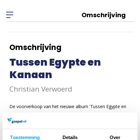
Omschrijving
Omschrijving
Tussen Egypte en
Kanaan
Christian Verwoerd
De voorverkoop van het nieuwe album 'Tussen Egypte en
Kanaän' is gestart! Als je de CD nu bestelt. heb je hem als
één van de eersten in handen als hij uitkomt op 1
december.
Toestemming
Details
Over