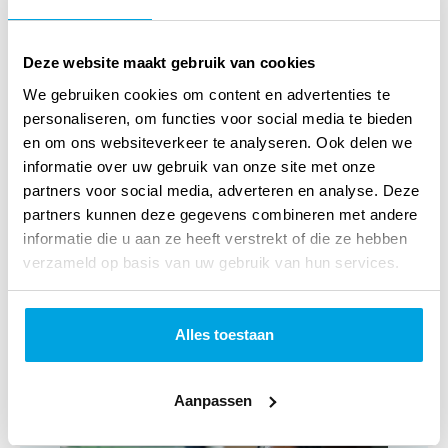
'Tussen Egypte en Kanaän' bevat 11 liedjes die geschreven
Deze website maakt gebruik van cookies
zijn door Christian en worden uitgevoerd samen met zijn
We gebruiken cookies om content en advertenties te
band. De nummers gaan veelal over het onderweg zijn.
personaliseren, om functies voor social media te bieden
en om ons websiteverkeer te analyseren. Ook delen we
Zoals het volk Israël verlost was uit de slavernij. maar nog
informatie over uw gebruik van onze site met onze
door de dorre woestijn heen moest. zo zijn ook wij
partners voor social media, adverteren en analyse. Deze
onderweg naar 'het beloofde land'. Met dit album wil
partners kunnen deze gegevens combineren met andere
informatie die u aan ze heeft verstrekt of die ze hebben
Christian gelovigen aansporen om koers te houden op onze
verzameld op basis van uw gebruik van hun services.
woestijnreis door het leven. met de geweldige beloftes van
God in ons hart.
Alles toestaan
Klantenservice
Aanpassen