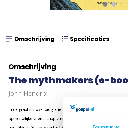
Omschrijving
Specificaties
Omschrijving
The mythmakers (e-boo
John Hendrix
In de graphic novel-biografie 'The Mythmakers' brengt de door
opmerkelijke vriendschap van C.S. Lewis en J.R.R. Tolkien tot le
Toestemming
gedeelde liefde voor mythologie en hoe ze elkaar inspireerden t