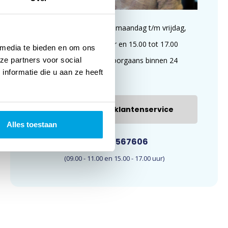
Wij zijn te bereiken op maandag t/m vrijdag,
van 09.00 tot 11.00 uur en 15.00 tot 17.00
 media te bieden en om ons
ze partners voor social
uur. E-mails worden doorgaans binnen 24
nformatie die u aan ze heeft
uur beantwoord.
E-mail onze klantenservice
Alles toestaan
033-4567606
(09.00 - 11.00 en 15.00 - 17.00 uur)