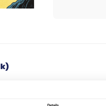
k)
 The New York Times bekroonde bestsellerauteur John Hendrix de
ven. In dit boek kom je meer te weten over hun ontmoeting, hun
Details
ot het schrijven van hun meesterwerken 'Narnia' en 'In de ban