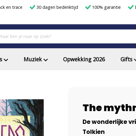
ack en trace
30 dagen bedenktijd
100% garantie
D
s
Muziek
Opwekking 2026
Gifts
The myth
De wonderlijke vr
Tolkien