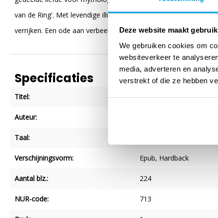
van de Ring'. Met levendige illustraties en meeslepend vertelwerk
verrijken. Een ode aan verbeelding, vriendschap en de magie va
Deze website maakt gebruik
We gebruiken cookies om cont
websiteverkeer te analyseren
media, adverteren en analys
Specificaties
verstrekt of die ze hebben v
Titel:
The mythmakers (e-boo
Auteur:
John Hendrix
Taal:
Nederlands
Verschijningsvorm:
Epub
, Hardback
Aantal blz.:
224
NUR-code:
713