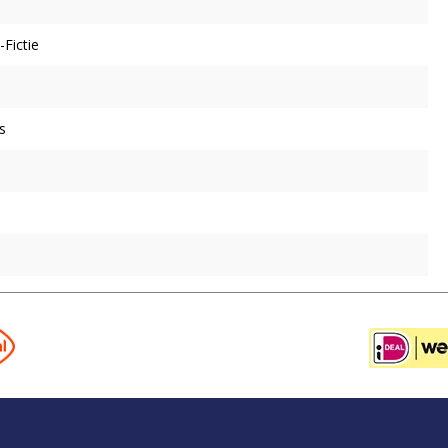
Fictie
s