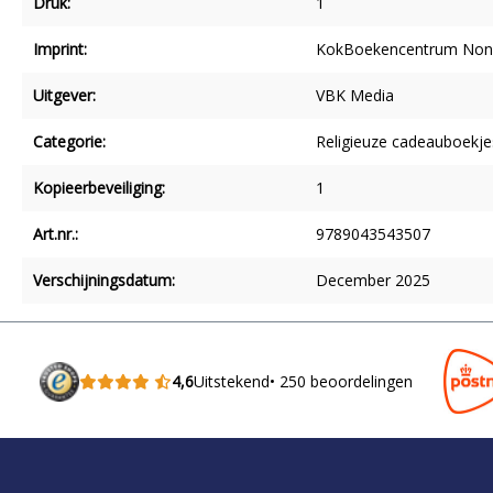
Druk:
1
Imprint:
KokBoekencentrum Non-
Uitgever:
VBK Media
Categorie:
Religieuze cadeauboekje
Kopieerbeveiliging:
1
Art.nr.:
9789043543507
Verschijningsdatum:
December 2025
4,6
Uitstekend
• 250 beoordelingen