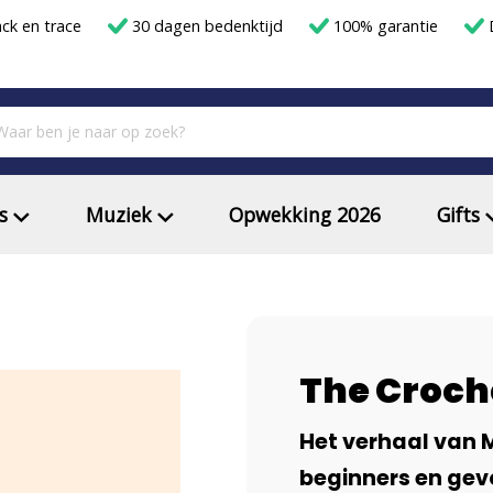
ack en trace
30 dagen bedenktijd
100% garantie
D
s
Muziek
Opwekking 2026
Gifts
The Croch
Het verhaal van 
beginners en ge