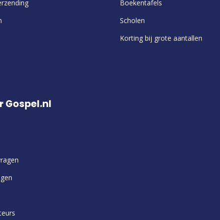
erzending
Boekentafels
n
Scholen
Korting bij grote aantallen
r Gospel.nl
vragen
ngen
teurs