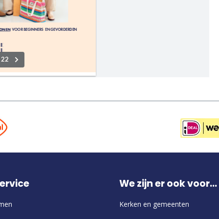
ervice
We zijn er ook voor...
emen
Kerken en gemeenten