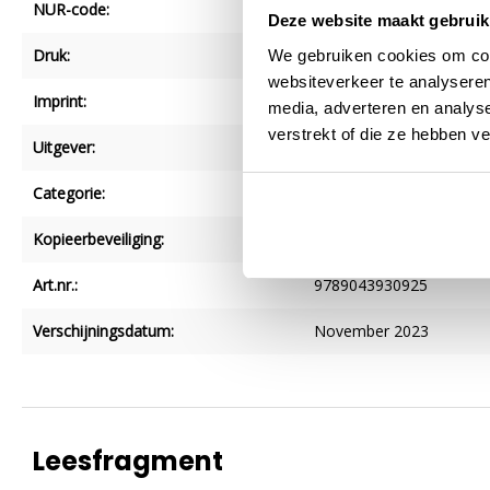
NUR-code:
474
Deze website maakt gebruik
Druk:
1
We gebruiken cookies om cont
websiteverkeer te analyseren
Imprint:
Kosmos Uitgevers
media, adverteren en analys
verstrekt of die ze hebben v
Uitgever:
VBK Media
Categorie:
Handwerken, naaien en n
Kopieerbeveiliging:
1
Art.nr.:
9789043930925
Verschijningsdatum:
November 2023
Leesfragment