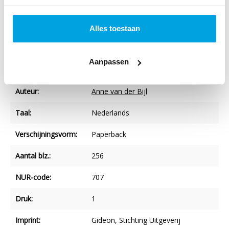
God en mensen, in een vijandige wereld.
Alles toestaan
Specificaties
Aanpassen
Titel:
Strijdvaardig
Auteur:
Anne van der Bijl
Taal:
Nederlands
Verschijningsvorm:
Paperback
Aantal blz.:
256
NUR-code:
707
Druk:
1
Imprint:
Gideon, Stichting Uitgeverij