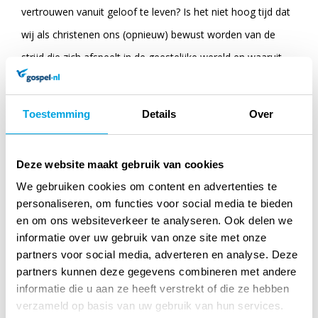
vertrouwen vanuit geloof te leven? Is het niet hoog tijd dat
wij als christenen ons (opnieuw) bewust worden van de
strijd die zich afspeelt in de geestelijke wereld en waaruit
elk conflict op aarde voortvloeit? God nodigt ons uit om
met Hem mee te werken in die strijd.
Toestemming
Details
Over
Anne daagde christenen over de hele wereld uit om
mensen met lef te worden; moedige mensen, met sterke
Deze website maakt gebruik van cookies
overtuigingen. De overdenkingen in dit boek zijn bedoeld als
We gebruiken cookies om content en advertenties te
personaliseren, om functies voor social media te bieden
tegengif tegen angst. Al Janssen bewerkte studies van Anne
en om ons websiteverkeer te analyseren. Ook delen we
van der Bijl over vijf personen uit het Oude Testament:
informatie over uw gebruik van onze site met onze
David, Elia, Jona, Mozes en Gideon. Aan de hand van de
partners voor social media, adverteren en analyse. Deze
partners kunnen deze gegevens combineren met andere
levens, woorden en daden van deze Bijbelse helden leren
informatie die u aan ze heeft verstrekt of die ze hebben
we hoe we strijdvaardig kunnen worden, dienstbaar aan
verzameld op basis van uw gebruik van hun services.