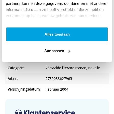
Specificaties
partners kunnen deze gegevens combineren met andere
informatie die u aan ze heeft verstrekt of die ze hebben
Titel:
Standvastig
verzameld op basis van uw gebruik van hun services.
Auteur:
E. Larson
Alles toestaan
Verschijningsvorm:
Hardback
, Paperback
NUR-code:
302
Aanpassen
Uitgever:
BOEKENHOEVE
Categorie:
Vertaalde literaire roman, novelle
Art.nr.:
9789033627965
Verschijningsdatum:
Februari 2004
Klantenservice