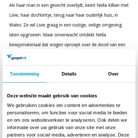
Als haar man in een gevecht overlijdt, keert Nella Killian met
Livie, haar dochtertje, terug naar haar ouderlijk huis, in
Wales. Ze wil Livie graag in een rustige, veilige omgeving
laten opgroeien. Maar onverwacht ontdekt Nella
bewijsmateriaal dat vragen oproept over de dood van een
jonge, Amerikaanse soldaat. Ze wordt het nieuwe doelwit
van de vijand. Uit vrees voor de veiligheid van haar familie,
Toestemming
Details
Over
neemt Nella een moedige beslissing. Als klein meisje kwam
Peggy Jones bij Nella's ouders wonen. Ze is als een zus
voor Nella. Peggy wil Nella graag helpen, maar raakt zelf
Deze website maakt gebruik van cookies
ook verstrikt in het web van gevaar. Wie kan hen helpen als
We gebruiken cookies om content en advertenties te
personaliseren, om functies voor social media te bieden
het erop lijkt dat iedereen dodelijke geheimen bewaart...?
en om ons websiteverkeer te analyseren. Ook delen we
informatie over uw gebruik van onze site met onze
partners voor social media, adverteren en analyse. Deze