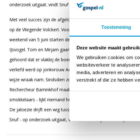
onderzoek uitgaat. vindt Snuf een spoor.
Met veel succes zijn de afgelopen jaren twee van deze boeken ve
Toestemming
op de Vliegende Volckert. Voor de EO alle reden om nieuwe spa
weekend van 5 juni starten de opnamen van de film Snuf en het
Deze website maakt gebruik
IJsvogel. Tom en Mirjam gaan samen met Snuf een week logere
We gebruiken cookies om cont
gehoord dat er vlakbij de boerderij een spookslot is. De legend
websiteverkeer te analyseren
verliefd werd op jonkvrouw Ada, die op haar beurt een oogje had
media, adverteren en analys
wijze wraak nam. Sindsdien zou het spoken in het bos rondom het 
verstrekt of die ze hebben v
Rechercheur Barninkhof maakt tevergeefs jacht op de bende. Als
smokkelaars - lijkt niemand hem te geloven. Daar komt nog bij da
De jaloezie drijft een wig tussen de twee jongens: ze krijgen er z
Snuf - op onderzoek uitgaat, vindt Snuf een spoor. Een spoor da