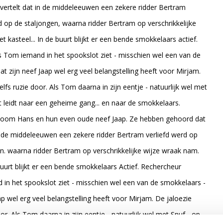
e vertelt dat in de middeleeuwen een zekere ridder Bertram
 op de staljongen, waarna ridder Bertram op verschrikkelijke
kasteel... In de buurt blijkt er een bende smokkelaars actief.
 Tom iemand in het spookslot ziet - misschien wel een van de
t zijn neef Jaap wel erg veel belangstelling heeft voor Mirjam.
elfs ruzie door. Als Tom daarna in zijn eentje - natuurlijk wel met
t leidt naar een geheime gang... en naar de smokkelaars.
 oom Hans en hun even oude neef Jaap. Ze hebben gehoord dat
 in de middeleeuwen een zekere ridder Bertram verliefd werd op
n. waarna ridder Bertram op verschrikkelijke wijze wraak nam.
uurt blijkt er een bende smokkelaars Actief. Rechercheur
in het spookslot ziet - misschien wel een van de smokkelaars -
p wel erg veel belangstelling heeft voor Mirjam. De jaloezie
oor. Als Tom daarna in zijn eentje - natuurlijk wel met Snuf - op