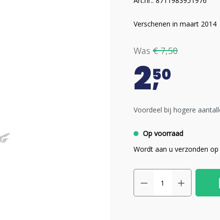
Art.nr.: 8711983951976
Verschenen in maart 2014
Was
€ 7,50
2
50
Voordeel bij hogere aantall
Op voorraad
Wordt aan u verzonden op