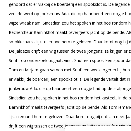
gehoord dat er vlakbij de boerderij een spookslot is. De legend
verliefd werd op jonkvrouw Ada, die op haar beurt een oogje had
wijze wraak nam. Sindsdien zou het spoken in het bos rondom het 
Rechercheur Barninkhof maakt tevergeefs jacht op de bende. Als
smokkelaars - lijkt niemand hem te geloven. Daar komt nog bij da
De jaloezie drijft een wig tussen de twee jongens: ze krijgen er z
Snuf - op onderzoek uitgaat, vindt Snuf een spoor. Een spoor da
Tom en Mirjam gaan samen met Snuf een week logeren bij hun
er vlakbij de boerderij een spookslot is. De legende vertelt dat
jonkvrouw Ada. die op haar beurt een oogje had op de staljonge
Sindsdien zou het spoken in het bos rondom het kasteel.. In de b
Barninkhof maakt tevergeefs jacht op de bende. Als Tom iemand 
lijkt niemand hem te geloven. Daar komt nog bij dat zijn neef Jaa
drijft een wig tussen de twee jongens: ze krijgen er zelfs ruzie d