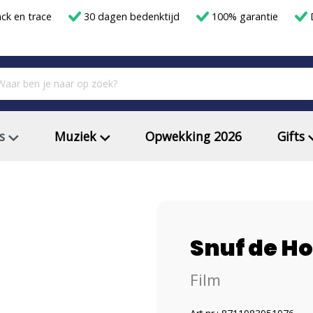
ack en trace
30 dagen bedenktijd
100% garantie
D
s
Muziek
Opwekking 2026
Gifts
Snuf de Ho
Film