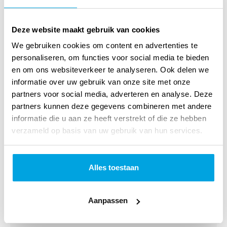
Titel:
Schoonfamilie is ook familie
Auteur:
J. Belder
Deze website maakt gebruik van cookies
We gebruiken cookies om content en advertenties te
Taal:
Nederlands
personaliseren, om functies voor social media te bieden
Verschijningsvorm:
Paperback
en om ons websiteverkeer te analyseren. Ook delen we
informatie over uw gebruik van onze site met onze
NUR-code:
700
partners voor social media, adverteren en analyse. Deze
partners kunnen deze gegevens combineren met andere
Druk:
1
informatie die u aan ze heeft verstrekt of die ze hebben
verzameld op basis van uw gebruik van hun services.
Uitgever:
Opruimingsboeken.nl
Categorie:
Theologie algemeen
Alles toestaan
Art.nr.:
9789033632778
Verschijningsdatum:
Januari 2013
Aanpassen
Afmetingen:
188 x 118 x 50 mm