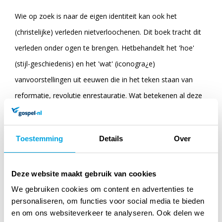
Wie op zoek is naar de eigen identiteit kan ook het
(christelijke) verleden nietverloochenen. Dit boek tracht dit
verleden onder ogen te brengen. Hetbehandelt het 'hoe'
(stijl-geschiedenis) en het 'wat' (iconogra¿e)
vanvoorstellingen uit eeuwen die in het teken staan van
reformatie, revolutie enrestauratie. Wat betekenen al deze
ontwikkelingen voor de verbeelding vanhet geloof?
Theoloog en kunsthistoricus Peter van Dael gaat in op
Toestemming
Details
Over
deverschillen tussen protestantse en katholieke kunst, kijkt
naar nieuwestijlrichtingen die ontstaan met het wegvallen
Deze website maakt gebruik van cookies
van kerk en hof, behandelt indetail hoe de zelfstandige
We gebruiken cookies om content en advertenties te
kunstenaar zich opnieuw laat inspireren doorBijbel en
personaliseren, om functies voor social media te bieden
geloof, en hoe de kerk zich via de kunst probeert te
en om ons websiteverkeer te analyseren. Ook delen we