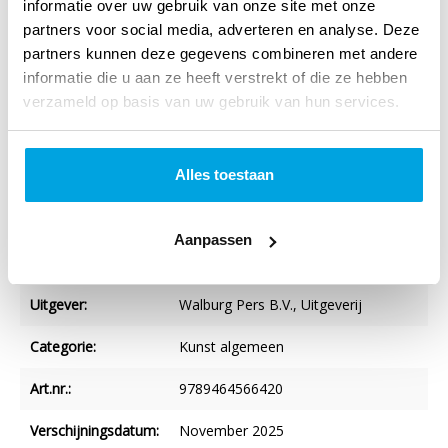
revancheren enteruggrijpt op oude motieven.
informatie over uw gebruik van onze site met onze
partners voor social media, adverteren en analyse. Deze
partners kunnen deze gegevens combineren met andere
informatie die u aan ze heeft verstrekt of die ze hebben
Specificaties
verzameld op basis van uw gebruik van hun services.
Titel:
Reformatie, revolutie, restauratie
Alles toestaan
Auteur:
Peter van Dael
Verschijningsvorm:
Paperback
Aanpassen
NUR-code:
640
Uitgever:
Walburg Pers B.V., Uitgeverij
Categorie:
Kunst algemeen
Art.nr.:
9789464566420
Verschijningsdatum:
November 2025