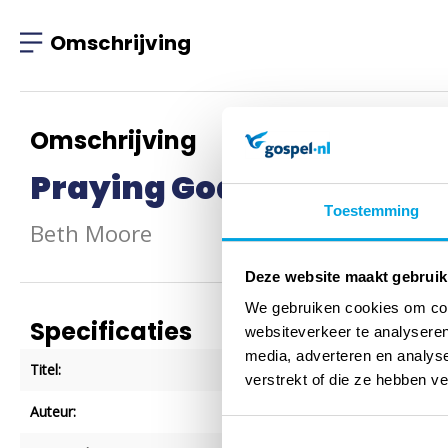
Omschrijving
Omschrijving
Praying God's Word Day
Toestemming
Beth Moore
Deze website maakt gebruik
We gebruiken cookies om cont
Specificaties
websiteverkeer te analyseren
media, adverteren en analys
Titel:
Praying God's Word Day
verstrekt of die ze hebben v
Auteur:
Beth Moore