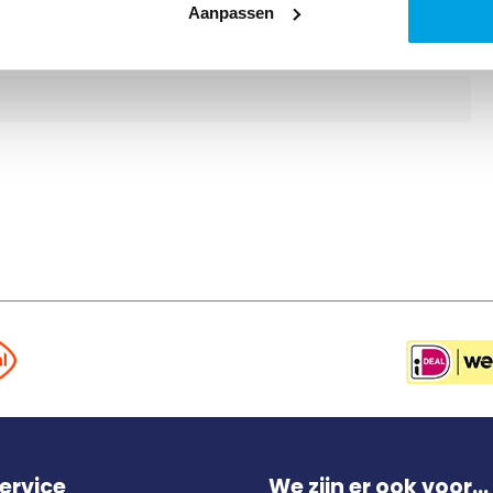
Aanpassen
ervice
We zijn er ook voor...