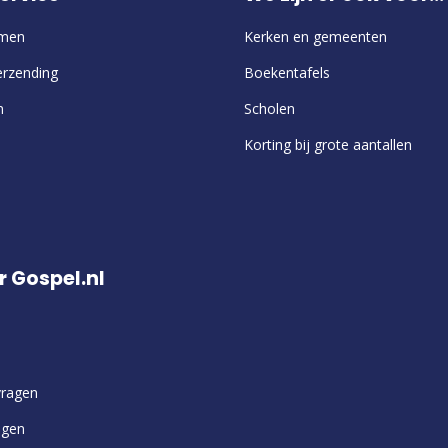
emen
Kerken en gemeenten
erzending
Boekentafels
n
Scholen
Korting bij grote aantallen
r Gospel.nl
vragen
ngen