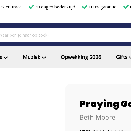
ack en trace
30 dagen bedenktijd
100% garantie
D
s
Muziek
Opwekking 2026
Gifts
Praying G
Beth Moore