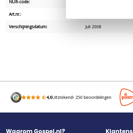
NUR-code:
0
Art.nr.:
9781462784219
Verschijningsdatum:
Juli 2008
4,6
Uitstekend
• 250 beoordelingen
Waarom Gospel.nl?
Klantens