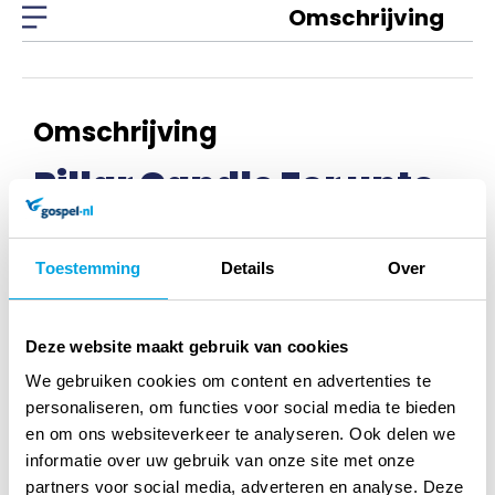
Omschrijving
Omschrijving
Pillar Candle For unto
us a Child is bor
Toestemming
Details
Over
Pilaarkaars met houten voet voor waxine lichtje. De opzet
is van glas met kerstopdruk tekst: 'For unto us a child is
Deze website maakt gebruik van cookies
born'. Afmeting voet 5cm Opzet glas 15cm. Waxinelicht niet
We gebruiken cookies om content en advertenties te
inbegrepen.
personaliseren, om functies voor social media te bieden
en om ons websiteverkeer te analyseren. Ook delen we
informatie over uw gebruik van onze site met onze
partners voor social media, adverteren en analyse. Deze