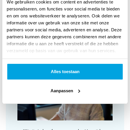
luchtig. Elise weet met haar stem mensen te raken en te
We gebruiken cookies om content en advertenties te
personaliseren, om functies voor social media te bieden
ontroeren. 'Nu' is een fris en veelzijdig album waarop ze
en om ons websiteverkeer te analyseren. Ook delen we
haar talenten optimaal laat horen en haar kwaliteiten als
informatie over uw gebruik van onze site met onze
kleinkunstenares en zangeres met prachtige liedjes
partners voor social media, adverteren en analyse. Deze
partners kunnen deze gegevens combineren met andere
onderstreept.
(bron: Ecovata)
informatie die u aan ze heeft verstrekt of die ze hebben
verzameld op basis van uw gebruik van hun services.
Klantenservice
Alles toestaan
Aanpassen