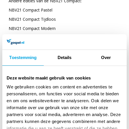
Andere edities van de NBV21 Compact:
NBV21 Compact Pastel
NBV21 Compact Tijdloos
NBV21 Compact Modern
Toestemming
Details
Over
Specificaties
Titel:
NBV21 Compact Luxe
Deze website maakt gebruik van cookies
We gebruiken cookies om content en advertenties te
Taal:
Nederlands
personaliseren, om functies voor social media te bieden
en om ons websiteverkeer te analyseren. Ook delen we
Verschijningsvorm:
Hardback
informatie over uw gebruik van onze site met onze
Aantal blz.:
1488
partners voor social media, adverteren en analyse. Deze
partners kunnen deze gegevens combineren met andere
NUR-code:
701
informatie die u aan ze heeft verstrekt of die ze hebben