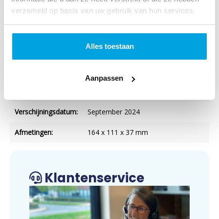
verzameld op basis van uw gebruik van hun services.
Imprint:
NBG
Uitgever:
Nederlands-Vlaams
Alles toestaan
Bijbelgenootschap
Categorie:
Bijbels
Aanpassen
Art.nr.:
9789089124364
Verschijningsdatum:
September 2024
Afmetingen:
164 x 111 x 37 mm
Klantenservice