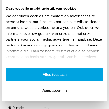
van loyaliteit en geloof. Durft ze haar groeiende gevoelens
voor koning David onder ogen te zien en lukt het haar om
Deze website maakt gebruik van cookies
standvastig te blijven nu al haar zekerheden zijn
We gebruiken cookies om content en advertenties te
personaliseren, om functies voor social media te bieden
weggevallen?
en om ons websiteverkeer te analyseren. Ook delen we
informatie over uw gebruik van onze site met onze
partners voor social media, adverteren en analyse. Deze
partners kunnen deze gegevens combineren met andere
Specificaties
informatie die u aan ze heeft verstrekt of die ze hebben
Titel:
Moedig
verzameld op basis van uw gebruik van hun services.
Auteur:
Mesu Andrews
Alles toestaan
Taal:
Nederlands
Verschijningsvorm:
Paperback
Aanpassen
Aantal blz.:
400
NUR-code:
302