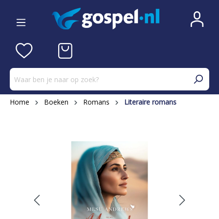
Home
Boeken
Romans
Literaire romans