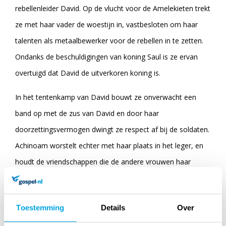
rebellenleider David. Op de vlucht voor de Amelekieten trekt
ze met haar vader de woestijn in, vastbesloten om haar
talenten als metaalbewerker voor de rebellen in te zetten.
Ondanks de beschuldigingen van koning Saul is ze ervan
overtuigd dat David de uitverkoren koning is.
In het tentenkamp van David bouwt ze onverwacht een
band op met de zus van David en door haar
doorzettingsvermogen dwingt ze respect af bij de soldaten.
Achinoam worstelt echter met haar plaats in het leger, en
houdt de vriendschappen die de andere vrouwen haar
aanbieden op afstand door de littekens van haar verleden.
Terwijl het leger van koning Saul steeds dichterbij komt,
Toestemming
Details
Over
wordt Achinoam geconfronteerd met de ware betekenis