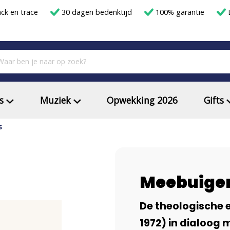
ack en trace
30 dagen bedenktijd
100% garantie
D
s
Muziek
Opwekking 2026
Gifts
s
Meebuigen
De theologische e
1972) in dialoog 