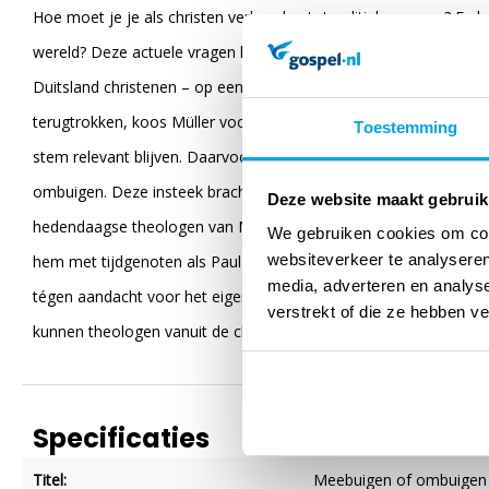
Hoe moet je je als christen verhouden tot politieke vragen? En 
wereld? Deze actuele vragen hielden ook de Duitse theoloog Alfre
Duitsland christenen – op een enkeling na, die in verzet kwam –
terugtrokken, koos Müller voor een andere weg. Hij wilde met d
Toestemming
stem relevant blijven. Daarvoor boog hij mee, met de intentie 
ombuigen. Deze insteek bracht Müller tot enkele fatale morele 
Deze website maakt gebruik
hedendaagse theologen van Müller kunnen leren. Hij tekent de Lei
We gebruiken cookies om cont
websiteverkeer te analyseren
hem met tijdgenoten als Paul Althaus, Karl Barth en Dietrich Bon
media, adverteren en analys
tégen aandacht voor het eigen volk in de theologie of gedwongen 
verstrekt of die ze hebben v
kunnen theologen vanuit de christelijke traditie werkelijk const
Specificaties
Titel:
Meebuigen of ombuigen