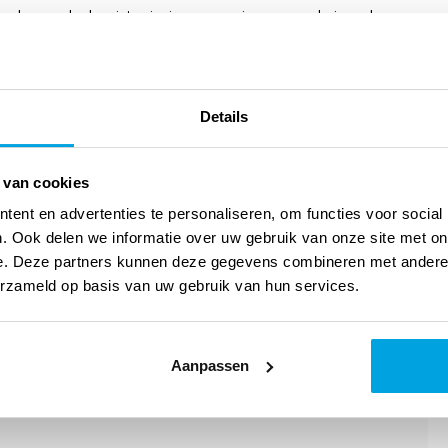
hoe kunnen kerken iets zinnigs zeggen in een gepolariseerde
d Dedo Müller (1890-1972) sterk bezig. Terwijl in nazi-
 volledig meebewogen met het nazisme, of zich in stilzwijgen
e nieuwe machthebbers in gesprek blijven, en als theologische
Details
de maatschappelijke ontwikkelingen ten goede te kunnen
misrekeningen. Dick Schinkelshoek vraagt zich af wat
 van cookies
pziger praktisch theoloog daarvoor in zijn tijd, en vergelijkt
ent en advertenties te personaliseren, om functies voor social
. Ook delen we informatie over uw gebruik van onze site met on
hoeffer. Hoe bijzonder was het eigenlijk om in de jaren dertig
e. Deze partners kunnen deze gegevens combineren met andere i
sterilisatie van mensen met een erfelijke ziekte te zijn? En hoe
erzameld op basis van uw gebruik van hun services.
ructief-kritisch aan het maatschappelijke debat meedoen?
Aanpassen