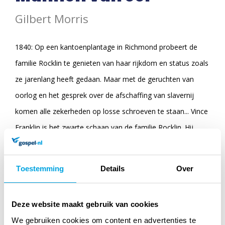
Gilbert Morris
1840: Op een kantoenplantage in Richmond probeert de
familie Rocklin te genieten van haar rijkdom en status zoals
ze jarenlang heeft gedaan. Maar met de geruchten van
oorlog en het gesprek over de afschaffing van slavernij
komen alle zekerheden op losse schroeven te staan... Vince
Franklin is het zwarte schaap van de familie Rocklin. Hij
verkwist zijn tijd en geld aan een losbandige levensstijl,
terwijl hij anderen voor de oorlog laat opdraaien. Door zijn
Toestemming
Details
Over
uitdagende gedrag wordt hij gedwongen de plantage te
verlaten, waar hij zijn recht op de familie-erfenis dreigt te
Deze website maakt gebruik van cookies
verliezne. Echter, tijdens zijn vlucht ontmoet Vince een
We gebruiken cookies om content en advertenties te
dubbelganger. Hij bedenkt een gewaagd plan om toch de