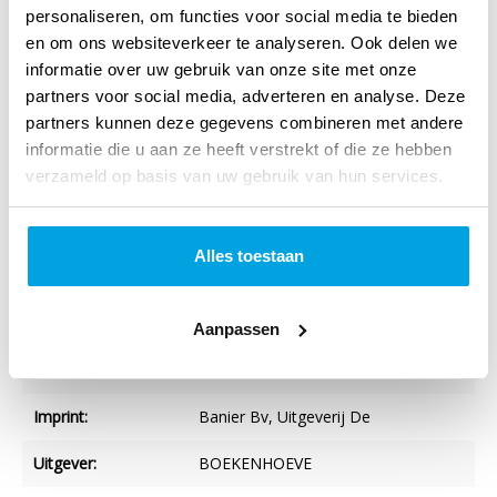
personaliseren, om functies voor social media te bieden
erfenis in handen te krijgen... Appomattox Saga-serie deel 3
en om ons websiteverkeer te analyseren. Ook delen we
informatie over uw gebruik van onze site met onze
partners voor social media, adverteren en analyse. Deze
partners kunnen deze gegevens combineren met andere
Specificaties
informatie die u aan ze heeft verstrekt of die ze hebben
verzameld op basis van uw gebruik van hun services.
Titel:
Mannen van eer
Auteur:
Gilbert Morris
Alles toestaan
Taal:
Nederlands
Verschijningsvorm:
Paperback
Aanpassen
NUR-code:
302
Imprint:
Banier Bv, Uitgeverij De
Uitgever:
BOEKENHOEVE