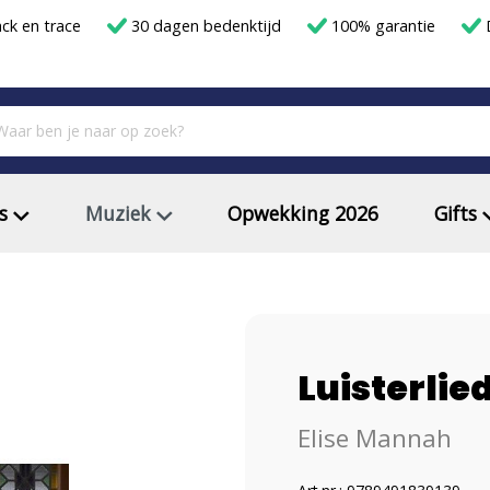
ack en trace
30 dagen bedenktijd
100% garantie
D
s
Muziek
Opwekking 2026
Gifts
Luisterli
Elise Mannah