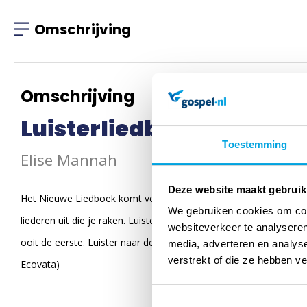
Omschrijving
Omschrijving
Luisterliedboek
Toestemming
Elise Mannah
Deze website maakt gebruik
Het Nieuwe Liedboek komt verrassend tot leven in dit unieke pr
We gebruiken cookies om cont
liederen uit die je raken. Luister naar o.a. Wees stil en weet: Ik 
websiteverkeer te analyseren
ooit de eerste. Luister naar de wind met prachtige rustige arran
media, adverteren en analys
verstrekt of die ze hebben v
Ecovata)