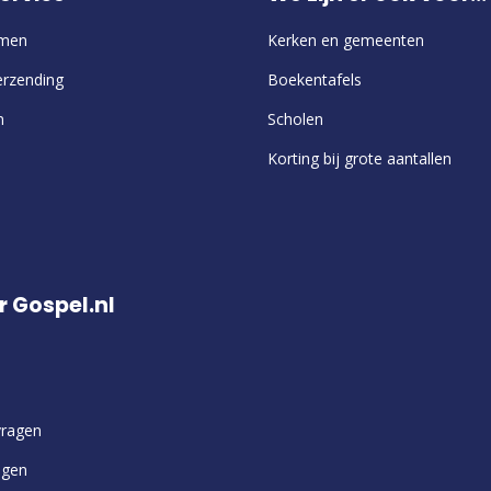
emen
Kerken en gemeenten
erzending
Boekentafels
n
Scholen
Korting bij grote aantallen
r Gospel.nl
vragen
ngen