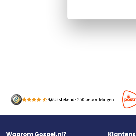
4,6
Uitstekend
• 250 beoordelingen
Waarom Gospel.nl?
Klantens