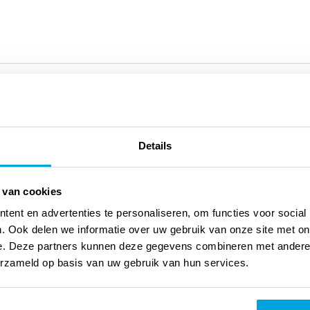
Details
 van cookies
oject. Elise Mannah zingt er op de haar kenmerkende wijze 20
ent en advertenties te personaliseren, om functies voor social
ben uw God. Verhoor mij als ik roep tot U. Dit is een morgen als
. Ook delen we informatie over uw gebruik van onze site met on
gementen en begeleiding op vleugel en met strijkkwartet.
(bron:
e. Deze partners kunnen deze gegevens combineren met andere i
erzameld op basis van uw gebruik van hun services.