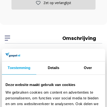
Zet op verlanglijst
Omschrijving
Omschrijving
Toestemming
Details
Over
Lord of every
heart/monument to
Deze website maakt gebruik van cookies
mer
We gebruiken cookies om content en advertenties te
personaliseren, om functies voor social media te bieden
Stuart Townend
en om ons websiteverkeer te analyseren. Ook delen we