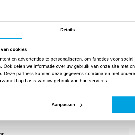
g nodig is. Dit boek biedt een gedegen visie op pastoraat en
de persoon van de pastor, het bezoek, het gesprek en de
erlei vormen van pastoraat, zoals voor zieken, jongeren, ouderen,
Details
at rond doop en avondmaal en over contextueel pastoraat en
tief, waardoor het een waardevol instrument is bij het toerusten
 van cookies
ent en advertenties te personaliseren, om functies voor social
. F.G. Immink, dr. E.S. Klein Kranenburg, drs. M.A. Th. van der
. Ook delen we informatie over uw gebruik van onze site met on
e. Deze partners kunnen deze gegevens combineren met andere i
. de Ronde, prof.dr. W.H. Velema, drs. N.C. van der Voet, ds.
erzameld op basis van uw gebruik van hun services.
 van der Meulen, docent Praktische Theologie (pastoraat en
iging Utrecht).
Aanpassen
or