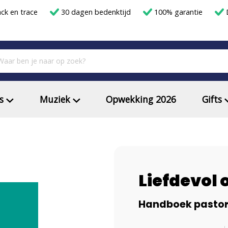
ack en trace
30 dagen bedenktijd
100% garantie
D
s
Muziek
Opwekking 2026
Gifts
Liefdevol 
Handboek pastora