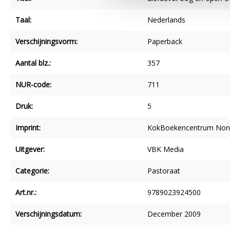
Taal:
Nederlands
Verschijningsvorm:
Paperback
Aantal blz.:
357
NUR-code:
711
Druk:
5
Imprint:
KokBoekencentrum Non-
Uitgever:
VBK Media
Categorie:
Pastoraat
Art.nr.:
9789023924500
Verschijningsdatum:
December 2009