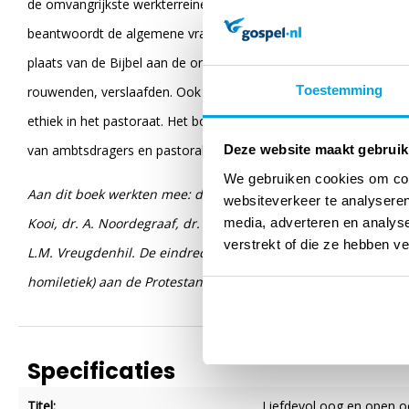
de omvangrijkste werkterreinen, waardoor voortdurend toerustin
beantwoordt de algemene vragen rond pastoraat. Daarna komen 
plaats van de Bijbel aan de orde. Het tweede deel gaat in op all
Toestemming
rouwenden, verslaafden. Ook zijn er hoofdstukken over pastora
ethiek in het pastoraat. Het boek is steeds praktisch en informa
van ambtsdragers en pastorale werkers.
Deze website maakt gebruik
We gebruiken cookies om cont
Aan dit boek werkten mee: drs. A. Baars, dr. J.C. Borst, prof.dr
websiteverkeer te analyseren
media, adverteren en analys
Kooi, dr. A. Noordegraaf, dr. M.J. Paul, ds. L. Romein, drs. M.A
verstrekt of die ze hebben v
L.M. Vreugdenhil. De eindredactie was in handen van dr. H.C.
homiletiek) aan de Protestantse Theologische Universiteit (vest
Specificaties
Titel:
Liefdevol oog en open o