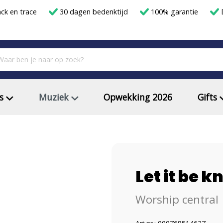
ack en trace
30 dagen bedenktijd
100% garantie
D
s
Muziek
Opwekking 2026
Gifts
Let it be 
Worship central