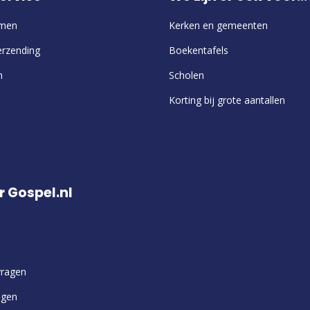
emen
Kerken en gemeenten
erzending
Boekentafels
n
Scholen
Korting bij grote aantallen
r Gospel.nl
vragen
ngen