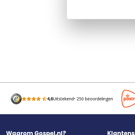
4,6
Uitstekend
• 250 beoordelingen
Waarom Gospel.nl?
Klantens