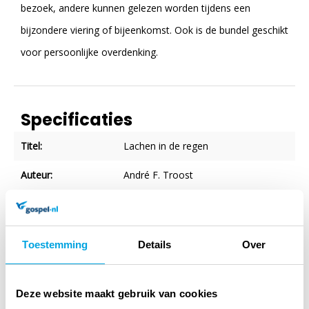
bezoek, andere kunnen gelezen worden tijdens een
bijzondere viering of bijeenkomst. Ook is de bundel geschikt
voor persoonlijke overdenking.
Specificaties
Titel:
Lachen in de regen
Auteur:
André F. Troost
Taal:
Nederlands
Verschijningsvorm:
Paperback
Toestemming
Details
Over
Aantal blz.:
286
NUR-code:
711
Deze website maakt gebruik van cookies