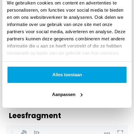
We gebruiken cookies om content en advertenties te
Druk:
1
personaliseren, om functies voor social media te bieden
Imprint:
Boekencentrum
en om ons websiteverkeer te analyseren. Ook delen we
informatie over uw gebruik van onze site met onze
Uitgever:
VBK Media
partners voor social media, adverteren en analyse. Deze
partners kunnen deze gegevens combineren met andere
Categorie:
Pastoraat
informatie die u aan ze heeft verstrekt of die ze hebben
verzameld op basis van uw gebruik van hun services.
Art.nr.:
9789023926252
Verschijningsdatum:
Juni 2011
Alles toestaan
Afmetingen:
215 x 135 x 27 mm
Aanpassen
Leesfragment