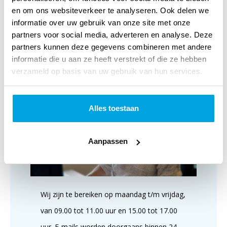
binnenshuis te gebruiken is maar niet aangeraden wordt
en om ons websiteverkeer te analyseren. Ook delen we
om buitenshuis te hangen. Maat: 50cm hoog - 28cm breed
informatie over uw gebruik van onze site met onze
- 2cm dik
partners voor social media, adverteren en analyse. Deze
partners kunnen deze gegevens combineren met andere
informatie die u aan ze heeft verstrekt of die ze hebben
verzameld op basis van uw gebruik van hun services.
Klantenservice
Alles toestaan
Aanpassen
Wij zijn te bereiken op maandag t/m vrijdag,
van 09.00 tot 11.00 uur en 15.00 tot 17.00
uur. E-mails worden doorgaans binnen 24