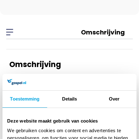
Omschrijving
Omschrijving
Kruis hang 50cm
mahoniehout
Toestemming
Details
Over
Dit kruis is gemaakt, van legaal gekapt hout, onder de
richtlijnen van Legal Indonesian wood. Aan de achterkant
Deze website maakt gebruik van cookies
uitsparing om op te hangen Dit kruis is gelakt waardoor het
We gebruiken cookies om content en advertenties te
personaliseren, om functies voor social media te bieden