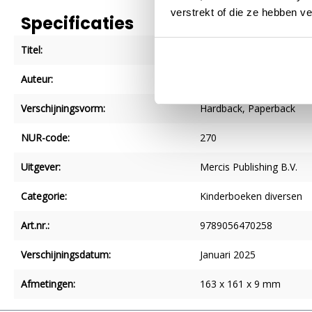
verstrekt of die ze hebben v
Specificaties
Titel:
Kleine pluis
Auteur:
D. Bruna
Verschijningsvorm:
Hardback
, Paperback
NUR-code:
270
Uitgever:
Mercis Publishing B.V.
Categorie:
Kinderboeken diversen
Art.nr.:
9789056470258
Verschijningsdatum:
Januari 2025
Afmetingen:
163 x 161 x 9 mm