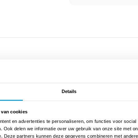
Details
 hebben haar net verteld dat ze een broertje of zusje krijgt! Ze
jn er helemaal stil van, want ze had niet verwacht dat het zo
 van cookies
huit met muisjes.
ent en advertenties te personaliseren, om functies voor social
. Ook delen we informatie over uw gebruik van onze site met on
e. Deze partners kunnen deze gegevens combineren met andere i