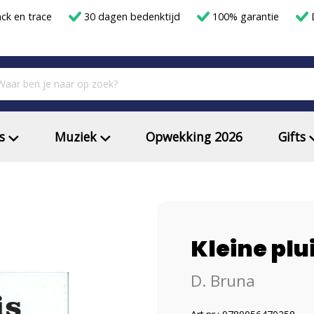
ack en trace
30 dagen bedenktijd
100% garantie
D
s
Muziek
Opwekking 2026
Gifts
Kleine plu
D. Bruna