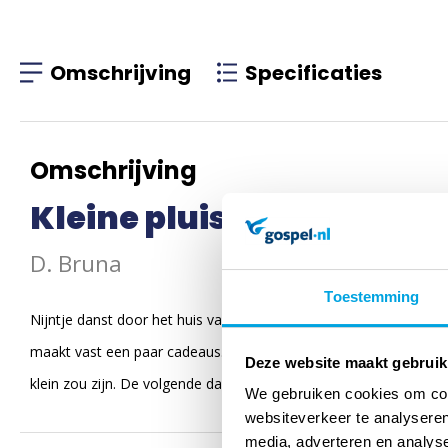
Omschrijving
Specificaties
Omschrijving
Kleine pluis
D. Bruna
Toestemming
Nijntje danst door het huis van blijdschap. Vader en moeder pluis
maakt vast een paar cadeaus. Als kleine pluis geboren wordt is ni
Deze website maakt gebruik
klein zou zijn. De volgende dag trakteert ze de hele klas op besc
We gebruiken cookies om cont
websiteverkeer te analyseren
media, adverteren en analys