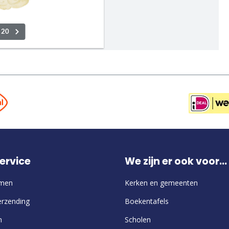
ervice
We zijn er ook voor...
emen
Kerken en gemeenten
erzending
Boekentafels
n
Scholen