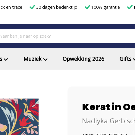
ack en trace
30 dagen bedenktijd
100% garantie
D
s
Muziek
Opwekking 2026
Gifts
Kerst in O
Nadiyka Gerbisc