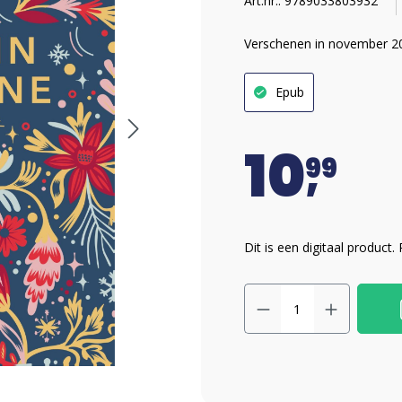
Art.nr.: 9789033803932
Verschenen in november 2
Epub
10
99
Dit is een digitaal product.