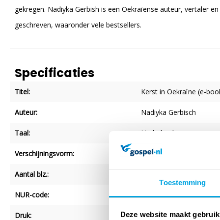
gekregen. Nadiyka Gerbish is een Oekraïense auteur, vertaler 
geschreven, waaronder vele bestsellers.
Specificaties
Titel:
Kerst in Oekraïne (e-boo
Auteur:
Nadiyka Gerbisch
Taal:
Nederlands
Verschijningsvorm:
Epub
Aantal blz.:
84
Toestemming
NUR-code:
713
Deze website maakt gebruik
Druk:
1