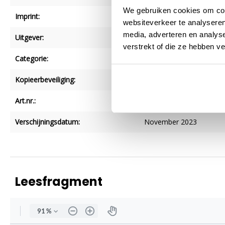
We gebruiken cookies om cont
Imprint:
Ark Media
websiteverkeer te analyseren
media, adverteren en analys
Uitgever:
Jongbloed Uitgeverij BV
verstrekt of die ze hebben v
Categorie:
Religieuze cadeauboekje
Kopieerbeveiliging:
1
Art.nr.:
9789033803932
Verschijningsdatum:
November 2023
Leesfragment