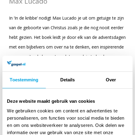
Max Lucado
In
‘In de kribbe’ nodigt Max Lucado je uit om getuige te zijn
van de geboorte van Christus zoals je die nog nooit eerder
hebt gezien. Het boek leidt je door elk van de adventsdagen
met een bijbelvers om over na te denken, een inspirerende
passage uit enkele van Lucado’s populairste boeken en een
gebed om je te helpen de boodschap van de dag toe te
passen.
Toestemming
Details
Over
Deze website maakt gebruik van cookies
Specificaties
We gebruiken cookies om content en advertenties te
Titel:
In de kribbe
personaliseren, om functies voor social media te bieden
en om ons websiteverkeer te analyseren. Ook delen we
Auteur:
Max Lucado
informatie over uw gebruik van onze site met onze