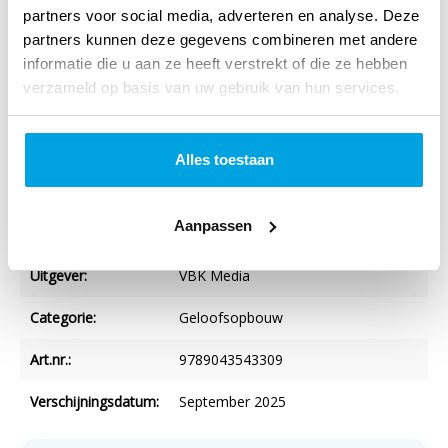
partners voor social media, adverteren en analyse. Deze
Taal:
Nederlands
partners kunnen deze gegevens combineren met andere
informatie die u aan ze heeft verstrekt of die ze hebben
Verschijningsvorm:
Paperback
verzameld op basis van uw gebruik van hun services.
Aantal blz.:
120
NUR-code:
707
Alles toestaan
Druk:
1
Aanpassen
Imprint:
KokBoekencentrum Non-Fictie
Uitgever:
VBK Media
Categorie:
Geloofsopbouw
Art.nr.:
9789043543309
Verschijningsdatum:
September 2025