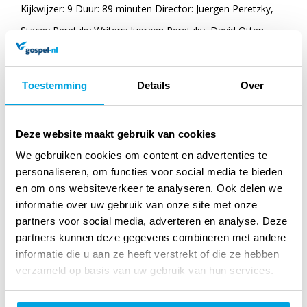
Kijkwijzer: 9 Duur: 89 minuten Director: Juergen Peretzky,
Stacey Peretzky Writers: Juergen Peretzky, David Otten
Cast: Rowan Smyth Matt Lindquist - In Enemy Hands, God’s
and Generals Wilford Brimley - Cocoon, The Firm Tom
Toestemming
Details
Over
Sizemore - Saving Private Ryan, Black Hawk Dawn Jeremy
London - 7 th Heaven, Party of Five William McNamara -
Deze website maakt gebruik van cookies
Copycat, Chasers
We gebruiken cookies om content en advertenties te
personaliseren, om functies voor social media te bieden
en om ons websiteverkeer te analyseren. Ook delen we
Specificaties
informatie over uw gebruik van onze site met onze
partners voor social media, adverteren en analyse. Deze
Titel:
I believe (DVD)
partners kunnen deze gegevens combineren met andere
informatie die u aan ze heeft verstrekt of die ze hebben
Auteur:
Film
verzameld op basis van uw gebruik van hun services.
Kijkwijzer: