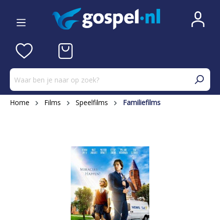
Home
Films
Speelfilms
Familiefilms