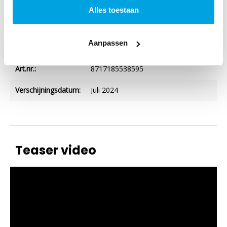
Verschijningsvorm:
CD/DVD
, DVD
Alles toestaan
Nederlands
Ja
Aanpassen
ondertiteld:
Art.nr.:
8717185538595
Verschijningsdatum:
Juli 2024
Teaser video