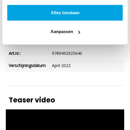
Kijkwijzer:
Alles toestaan
Verschijningsvorm:
DVD
, Paperback
Aanpassen
Nederlands
Ja
ondertiteld:
Art.nr.:
9789492925640
Verschijningsdatum:
April 2022
Teaser video