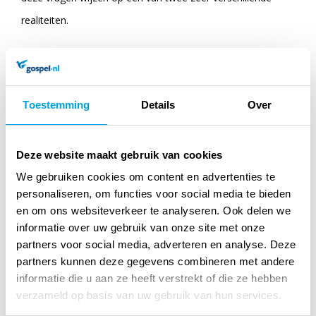
realiteiten.
- In samenwerking met wetenschappelijk tijdschrift WEET-
magazine
Toestemming
Details
Over
- Onderdeel van bekroonde serie documentaires van
Timothy Mahoney
Deze website maakt gebruik van cookies
- Eerste deel van serie
We gebruiken cookies om content en advertenties te
personaliseren, om functies voor social media te bieden
en om ons websiteverkeer te analyseren. Ook delen we
Specificaties
informatie over uw gebruik van onze site met onze
partners voor social media, adverteren en analyse. Deze
Titel:
Het mysterie van de Rode Zee 1
partners kunnen deze gegevens combineren met andere
(WEET)
informatie die u aan ze heeft verstrekt of die ze hebben
verzameld op basis van uw gebruik van hun services.
Auteur:
Film