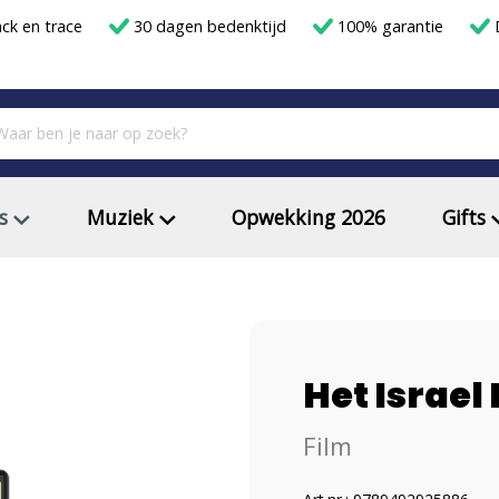
ack en trace
30 dagen bedenktijd
100% garantie
D
s
Muziek
Opwekking 2026
Gifts
Het Israe
Film