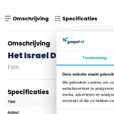
Omschrijving
Specificaties
Omschrijving
Het Israel Dilemma
Toestemming
Film
Deze website maakt gebruik
We gebruiken cookies om cont
websiteverkeer te analyseren
Specificaties
media, adverteren en analys
verstrekt of die ze hebben v
Titel:
Het Israel Dilemma
Auteur:
Film