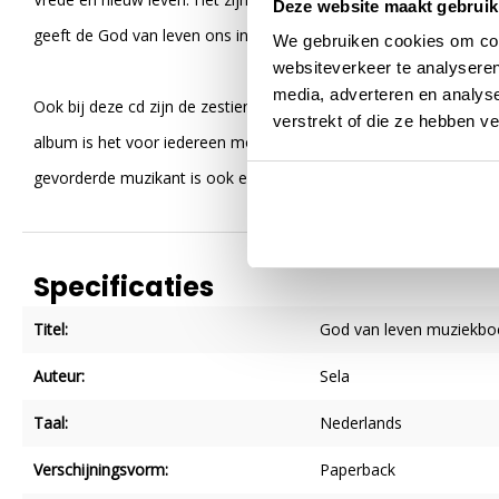
Deze website maakt gebruik
geeft de God van leven ons in Jezus Christus een teken. Elke da
We gebruiken cookies om cont
websiteverkeer te analyseren
media, adverteren en analys
Ook bij deze cd zijn de zestien nieuwe liederen bedoeld om van 
verstrekt of die ze hebben v
album is het voor iedereen mogelijk om gratis eenvoudige blad
gevorderde muzikant is ook een muziekboek onder dezelfde titel 
Specificaties
Titel:
God van leven muziekbo
Auteur:
Sela
Taal:
Nederlands
Verschijningsvorm:
Paperback