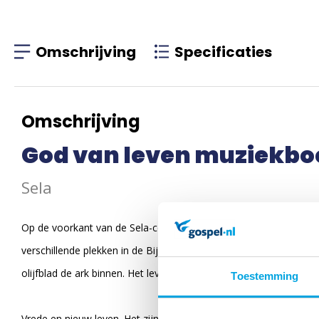
Omschrijving
Specificaties
Omschrijving
God van leven muziekbo
Sela
Op de voorkant van de Sela-cd 'God van leven' staat een olijft
verschillende plekken in de Bijbel is er een verwijzing naar te v
olijfblad de ark binnen. Het leven keert terug. God herstelt de 
Toestemming
Vrede en nieuw leven. Het zijn twee belangrijke thema's die in