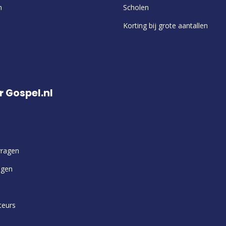
n
Scholen
Korting bij grote aantallen
r Gospel.nl
vragen
ngen
teurs