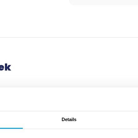
ek
akje.Van oudsher een symbool van vrede en voorspoed. Op
inden. Het eerste moment is bij Noach. Een duif brengt een
band met ons mensen.
Details
 de liederen van 'God van leven' voorkomen. Door de eeuwen heen