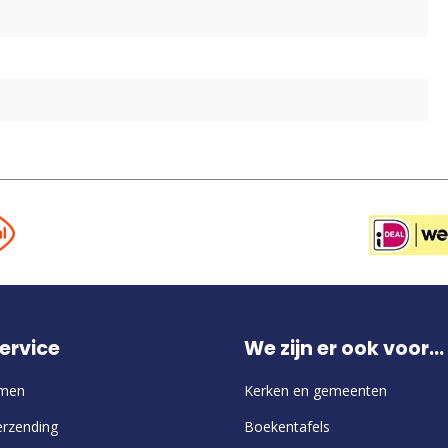
ervice
We zijn er ook voor...
emen
Kerken en gemeenten
erzending
Boekentafels