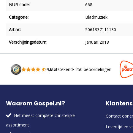
NUR-code:
668
Categorie:
Bladmuziek
Art.nr.:
5061337111130
Verschijningsdatum:
Januari 2018
4,6
Uitstekend
• 250 beoordelingen
Waarom Gospel.nl?
Klantens
Het meest complete christelijke
Contact opn
assortiment
Levertijd en v