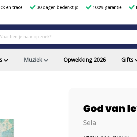
ack en trace
30 dagen bedenktijd
100% garantie
D
s
Muziek
Opwekking 2026
Gifts
God van l
Sela