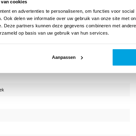
 van cookies
g. in voor- en tegenspoed. is een door God gegeven nieuw begin.
ent en advertenties te personaliseren, om functies voor social
. Ook delen we informatie over uw gebruik van onze site met on
e. Deze partners kunnen deze gegevens combineren met andere i
te genieten maar ook om als muzikant te gebruiken. Bij dit
erzameld op basis van uw gebruik van hun services.
muziek te downloaden met de unieke code in het boekje. Voor de
verkrijgbaar.
Aanpassen
ek