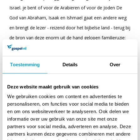
Israel. je bent of voor de Arabieren of voor de Joden De
God van Abraham, Isaak en Ishmael gaat een andere weg
en brengt de lezer - reizend door het bijbelse land - terug bij
de bron van deze enorm uit de hand gelopen familieruzie:
de strijd tussen Isaak en Ishmael, de kinderen van Abraham.
Wil er ooit vrede komen in het Midden-Oosten dan moet de
Toestemming
Details
Over
relatie herstellen tussen beide halfbroers. En juist dit beloof
god in de Bijbel! Hij geeft ons enkele opmerkelijke en vaak
Deze website maakt gebruik van cookies
vergeten beloften, zowel voor Isaak. maar ook zeker voor
We gebruiken cookies om content en advertenties te
Ishmael, de wilde ezel. Auteur Jaap Bonker Jaap is directeur
personaliseren, om functies voor social media te bieden
van Pioneers/ Arabische wereldzending
en om ons websiteverkeer te analyseren. Ook delen we
informatie over uw gebruik van onze site met onze
partners voor social media, adverteren en analyse. Deze
partners kunnen deze gegevens combineren met andere
Specificaties