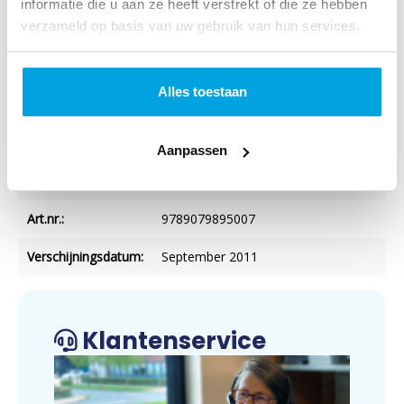
informatie die u aan ze heeft verstrekt of die ze hebben
verzameld op basis van uw gebruik van hun services.
Titel:
God van abraham isaak en ishmael
Auteur:
J. Bonker
Alles toestaan
Verschijningsvorm:
Paperback
NUR-code:
707
Aanpassen
Categorie:
Geloofsopbouw
Art.nr.:
9789079895007
Verschijningsdatum:
September 2011
Klantenservice