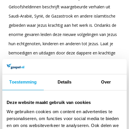
Geloofsheldinnen beschrijft waargebeurde verhalen uit
Saudi-Arabië, Syrië, de Gazastrook en andere islamitische
gebieden waar Jezus krachtig aan het werk is. Ondanks de
enorme gevaren leiden deze nieuwe volgelingen van Jezus
hun echtgenoten, kinderen en anderen tot Jezus. Laat je
bemoedigen en uitdagen door deze dappere en krachtige
vrouwen, die Bijbels meesmokkelen onder hun bedekkende
kleding en de boodschap van Gods liefde meenemen naar
terroristisch gebied. Dit zijn vrouwen zonder vrees, die
Toestemming
Details
Over
Jezus volgen belangrijker vinden dan hun eigen leven. Voor
ons westerse christenen zijn ze niets minder dan een
Deze website maakt gebruik van cookies
voorbeeld.
We gebruiken cookies om content en advertenties te
personaliseren, om functies voor social media te bieden
en om ons websiteverkeer te analyseren. Ook delen we