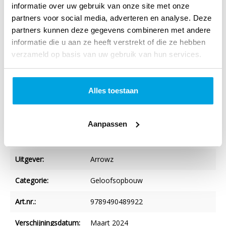
informatie over uw gebruik van onze site met onze
Specificaties
partners voor social media, adverteren en analyse. Deze
partners kunnen deze gegevens combineren met andere
Titel:
Geloofsheldinnen (e-book)
informatie die u aan ze heeft verstrekt of die ze hebben
Auteur:
Tom Doyle
verzameld op basis van uw gebruik van hun services.
Taal:
Nederlands
Alles toestaan
Verschijningsvorm:
Epub
Aantal blz.:
200
Aanpassen
NUR-code:
707
Uitgever:
Arrowz
Categorie:
Geloofsopbouw
Art.nr.:
9789490489922
Verschijningsdatum:
Maart 2024