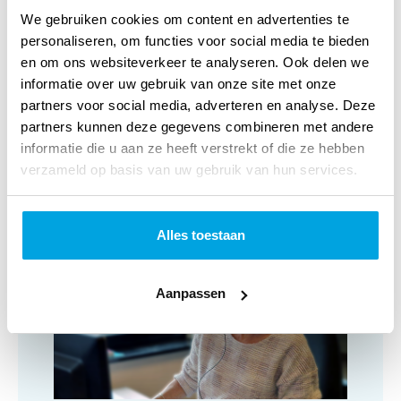
We gebruiken cookies om content en advertenties te
NUR-code:
668
personaliseren, om functies voor social media te bieden
en om ons websiteverkeer te analyseren. Ook delen we
Categorie:
Bladmuziek
informatie over uw gebruik van onze site met onze
Art.nr.:
5061469111466
partners voor social media, adverteren en analyse. Deze
partners kunnen deze gegevens combineren met andere
Verschijningsdatum:
Februari 2015
informatie die u aan ze heeft verstrekt of die ze hebben
verzameld op basis van uw gebruik van hun services.
Klantenservice
Alles toestaan
Aanpassen