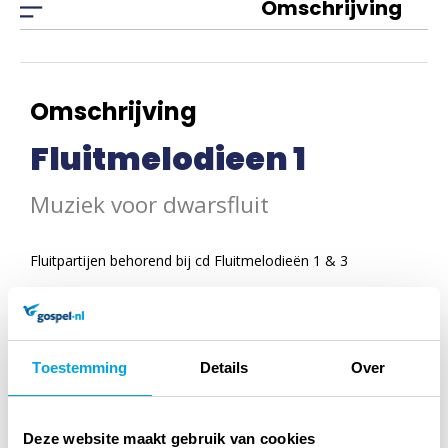
Omschrijving
Omschrijving
Fluitmelodieen 1
Muziek voor dwarsfluit
Fluitpartijen behorend bij cd Fluitmelodieën 1 & 3
Specificaties
Toestemming
Details
Over
Titel:
Fluitmelodieen 1
Auteur:
Muziek voor dwarsfluit
Deze website maakt gebruik van cookies