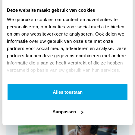
Deze website maakt gebruik van cookies
Titel:
Engelse bijbel nt kjv psalmen E9F
We gebruiken cookies om content en advertenties te
Verschijningsvorm:
Paperback
personaliseren, om functies voor social media te bieden
en om ons websiteverkeer te analyseren. Ook delen we
NUR-code:
701
informatie over uw gebruik van onze site met onze
Categorie:
Bijbels
partners voor social media, adverteren en analyse. Deze
partners kunnen deze gegevens combineren met andere
Art.nr.:
222253223X
informatie die u aan ze heeft verstrekt of die ze hebben
verzameld op basis van uw gebruik van hun services.
Verschijningsdatum:
Mei 2026
Alles toestaan
Klantenservice
Aanpassen